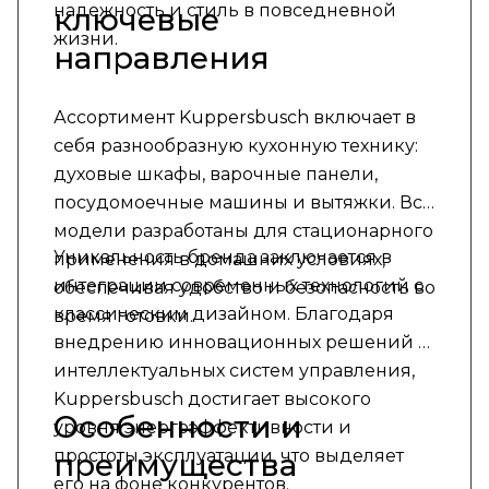
надежность и стиль в повседневной
ключевые
жизни.
направления
Ассортимент Kuppersbusch включает в
себя разнообразную кухонную технику:
духовые шкафы, варочные панели,
посудомоечные машины и вытяжки. Все
модели разработаны для стационарного
Уникальность бренда заключается в
применения в домашних условиях,
интеграции современных технологий с
обеспечивая удобство и безопасность во
классическим дизайном. Благодаря
время готовки.
внедрению инновационных решений и
интеллектуальных систем управления,
Kuppersbusch достигает высокого
Особенности и
уровня энергоэффективности и
простоты эксплуатации, что выделяет
преимущества
его на фоне конкурентов.