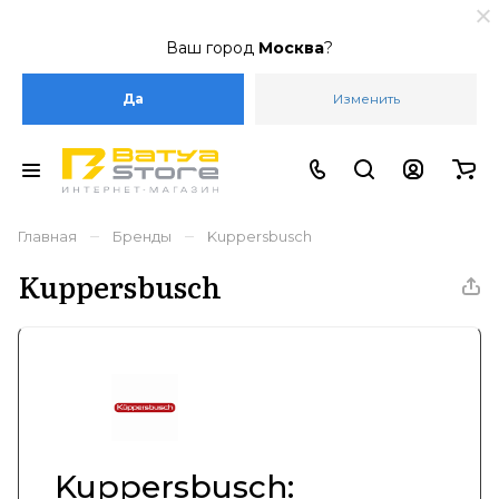
Ваш город
Москва
?
Да
Изменить
–
–
Главная
Бренды
Kuppersbusch
Kuppersbusch
Kuppersbusch: