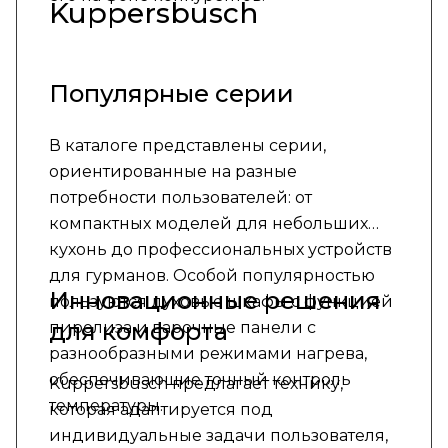
Kuppersbusch
Популярные серии
В каталоге представлены серии,
ориентированные на разные
потребности пользователей: от
компактных моделей для небольших
кухонь до профессиональных устройств
для гурманов. Особой популярностью
Инновационные решения
пользуются духовые шкафы с функцией
для комфорта
пиролиза и варочные панели с
разнообразными режимами нагрева,
обеспечивающие точный контроль
Kuppersbusch предлагает технику,
температуры.
которая адаптируется под
индивидуальные задачи пользователя,