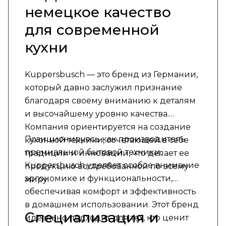
немецкое качество
для современной
кухни
Kuppersbusch — это бренд из Германии,
который давно заслужил признание
благодаря своему вниманию к деталям
и высочайшему уровню качества.
Компания ориентируется на создание
Позиционируясь как производитель
кухонной техники, сочетающей в себе
премиальной бытовой техники,
традиции и инновации, что делает ее
Kuppersbusch уделяет особое внимание
продукцию востребованной по всему
эргономике и функциональности,
миру.
обеспечивая комфорт и эффективность
в домашнем использовании. Этот бренд
Специализация и
идеально подходит для тех, кто ценит