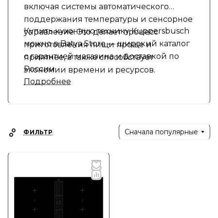
включая системы автоматического
поддержания температуры и сенсорное
Купить кухонную технику Kuppersbusch
управление. Это делает процесс
можно в Batya Store — широкий каталог
приготовления пищи проще и
с гарантией магазина и доставкой по
приятнее, а также способствует
России
экономии времени и ресурсов.
Подробнее
Сначала популярные
ФИЛЬТР