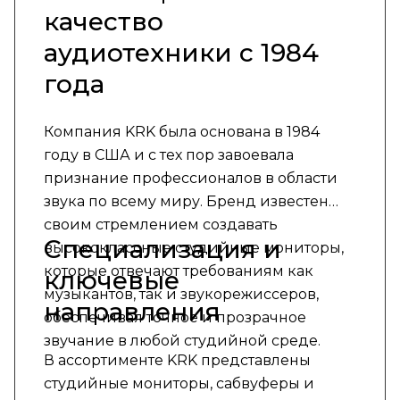
качество
аудиотехники с 1984
года
Компания KRK была основана в 1984
году в США и с тех пор завоевала
признание профессионалов в области
звука по всему миру. Бренд известен
своим стремлением создавать
Специализация и
высококлассные студийные мониторы,
которые отвечают требованиям как
ключевые
музыкантов, так и звукорежиссеров,
направления
обеспечивая точное и прозрачное
звучание в любой студийной среде.
В ассортименте KRK представлены
студийные мониторы, сабвуферы и