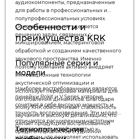
аудиокомпоненты, предназначенные
для работы в профессиональных и
полупрофессиональных условиях.
Особенности и
Основное внимание уделяется
решению задач, связанных с
преимущества KRK
микшированием, мастеринговой
обработкой и созданием качественного
звукового пространства. Именно
Популярные серии и
поэтому компания активно внедряет
модели
инновационные технологии
акустической оптимизации и
Наиболее востребованными являются
использует передовые материалы для
линейки Rokit и V Series, которые
изготовления динамиков. Благодаря
сочетают в себе высокую мощность и
этому KRK обеспечивает стабильность
точность воспроизведения. Эти модели
звучания и высокую детализацию, что
отличаются расширенным частотным
делает продукцию востребованной
Технологические
диапазоном и устойчивостью к
среди специалистов студийной
нагрузкам, что позволяет использовать
особенности