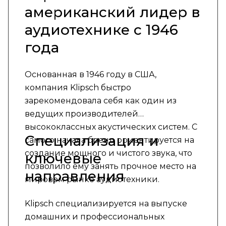
американский лидер в
аудиотехнике с 1946
года
Основанная в 1946 году в США,
компания Klipsch быстро
зарекомендовала себя как один из
ведущих производителей
высококлассных акустических систем. С
Специализация и
самого начала бренд ориентируется на
создание мощного и чистого звука, что
ключевые
позволило ему занять прочное место на
направления
мировом рынке аудиотехники.
Klipsch специализируется на выпуске
домашних и профессиональных