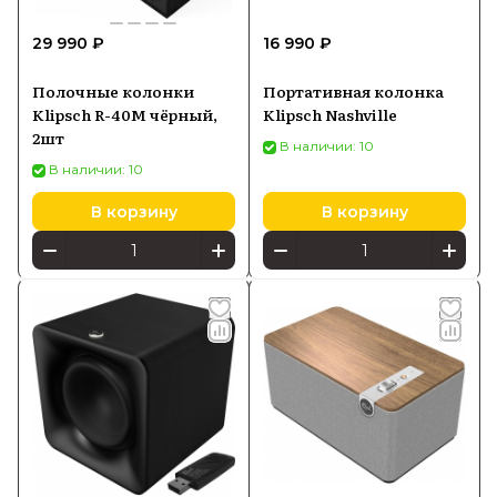
29 990 ₽
16 990 ₽
Купить акустические системы Klipsch
можно в Batya Store с официальной
Полочные колонки
Портативная колонка
гарантией и доставкой по России по
Klipsch R-40M чёрный,
Klipsch Nashville
выгодной цене.
2шт
В наличии: 10
В наличии: 10
В корзину
В корзину