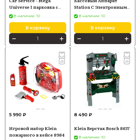
Car Service - Mega
Кассовый Аппарат
Universe I парковка с
Station С Электронными
подсветкой и звуком,
Функциями
В наличии: 10
В наличии: 10
лифтом, петлей и
съездом с полосы
В корзину
В корзину
движения, в комплекте
с автомобилями
5 990 ₽
8 490 ₽
Игровой набор Klein
Klein Верстак Bosch 8637
пожарного в кейсе 8984
В наличии: 10