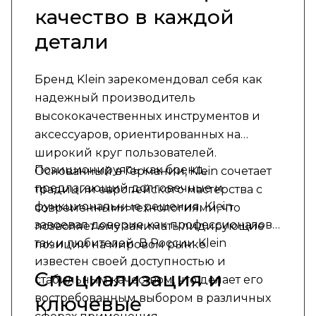
качество в каждой
детали
Бренд Klein зарекомендовал себя как
надежный производитель
высококачественных инструментов и
аксессуаров, ориентированных на
широкий круг пользователей.
Позиционируясь как бренд,
Основанный в Германии, Klein сочетает
предлагающий долговечные и
традиции европейского мастерства с
функциональные решения, Klein
современными технологиями, что
завоевал доверие как профессионалов,
позволяет ему занимать лидирующие
так и любителей. В России Klein
позиции на мировом рынке.
известен своей доступностью и
Специализация и
стабильным качеством, что делает его
востребованным выбором в различных
ключевые