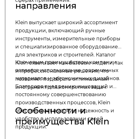
сферах применения.
направления
Klein выпускает широкий ассортимент
продукции, включающий ручные
инструменты, измерительные приборы
и специализированное оборудование
для электриков и строителей. Каталог
Ключевым преимуществом компании
Klein охватывает как базовые модели, так
является использование современных
и профессиональные решения, что
материалов и эргономичных дизайнов.
позволяет подобрать оптимальный
Благодаря внедрению инноваций и
инструмент для конкретных задач.
постоянному совершенствованию
производственных процессов, Klein
Особенности и
обеспечивает высокую надежность и
удобство в использовании своей
преимущества Klein
продукции.