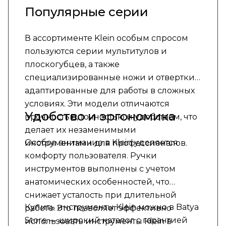
Популярные серии
В ассортименте Klein особым спросом
пользуются серии мультитулов и
плоскогубцев, а также
специализированные ножи и отвертки,
адаптированные для работы в сложных
условиях. Эти модели отличаются
Удобство и эргономика
прочностью, точностью и удобством, что
делает их незаменимыми
Особое внимание в Klein уделяется
инструментами для профессионалов.
комфорту пользователя. Ручки
инструментов выполнены с учетом
анатомических особенностей, что
снижает усталость при длительной
Купить инструменты Klein можно в Batya
работе. Это позволяет эффективно
Store — широкий каталог с гарантией
использовать инструменты Klein в