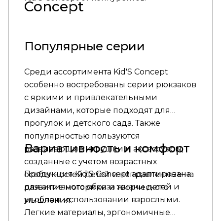
Concept
Популярные серии
Среди ассортимента Kid'S Concept
особенно востребованы серии рюкзаков
с яркими и привлекательными
дизайнами, которые подходят для
прогулок и детского сада. Также
популярностью пользуются
Вариативность и комфорт
развивающие игрушки и аксессуары,
созданные с учетом возрастных
Продукция Kid'S Concept адаптирована
особенностей детей и направленные на
для активного образа жизни детей и
развитие моторики и творческого
удобна в использовании взрослыми.
мышления.
Легкие материалы, эргономичные