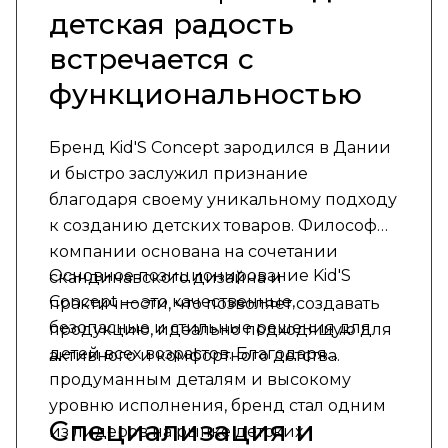
детская радость
встречается с
функциональностью
Бренд Kid'S Concept зародился в Дании
и быстро заслужил признание
благодаря своему уникальному подходу
к созданию детских товаров. Философия
компании основана на сочетании
Основное позиционирование Kid'S
скандинавского дизайна и
Concept — это качественные,
практичности, что позволяет создавать
безопасные и стильные решения для
продукцию, идеально подходящую для
детей всех возрастов. Благодаря
активного и комфортного детства.
продуманным деталям и высокому
уровню исполнения, бренд стал одним
Специализация и
из лидеров на рынке детских