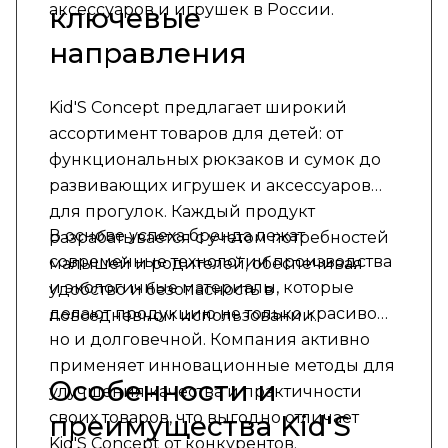
аксессуаров и игрушек в России.
ключевые
направления
Kid'S Concept предлагает широкий
ассортимент товаров для детей: от
функциональных рюкзаков и сумок до
развивающих игрушек и аксессуаров
для прогулок. Каждый продукт
В основе успеха бренда лежат
разрабатывается с учетом потребностей
современные технологии производства
малышей и родителей, обеспечивая
и экологичные материалы, которые
удобство и безопасность в
делают продукцию не только красивой,
повседневном использовании.
но и долговечной. Компания активно
применяет инновационные методы для
Особенности и
улучшения качества и практичности
своих товаров, что выгодно отличает
преимущества Kid'S
Kid'S Concept от конкурентов.