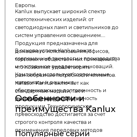
Европы.
Kanlux выпускает широкий спектр
светотехнических изделий: от
светодиодных ламп и светильников до
систем управления освещением.
Продукция предназначена для
В основе успеха Kanlux лежат
домашнего использования, офисов,
современные технологии производства
торговых и общественных помещений,
и постоянное внедрение инноваций.
что позволяет удовлетворять
Компания использует современные
разнообразные потребности клиентов.
материалы и решения,
Каталог Kanlux включает как
обеспечивающие долговечность и
стандартные модели, так и
Особенности и
высокую энергоэффективность
дизайнерские решения.
продукции. Технологическое
преимущества Kanlux
превосходство достигается за счет
строгого контроля качества и
применения передовых методов
Популярные серии