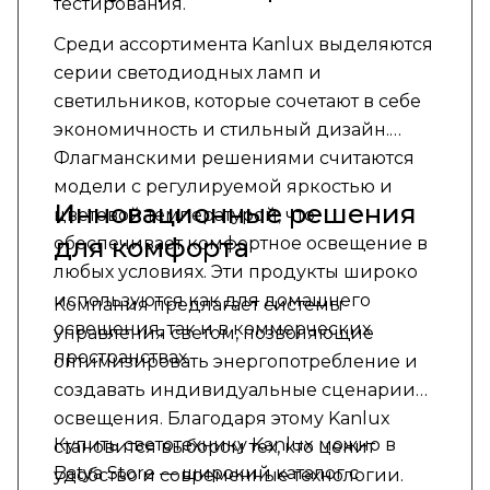
тестирования.
Среди ассортимента Kanlux выделяются
серии светодиодных ламп и
светильников, которые сочетают в себе
экономичность и стильный дизайн.
Флагманскими решениями считаются
модели с регулируемой яркостью и
Инновационные решения
цветовой температурой, что
для комфорта
обеспечивает комфортное освещение в
любых условиях. Эти продукты широко
используются как для домашнего
Компания предлагает системы
освещения, так и в коммерческих
управления светом, позволяющие
пространствах.
оптимизировать энергопотребление и
создавать индивидуальные сценарии
освещения. Благодаря этому Kanlux
Купить светотехнику Kanlux можно в
становится выбором тех, кто ценит
Batya Store — широкий каталог с
удобство и современные технологии.