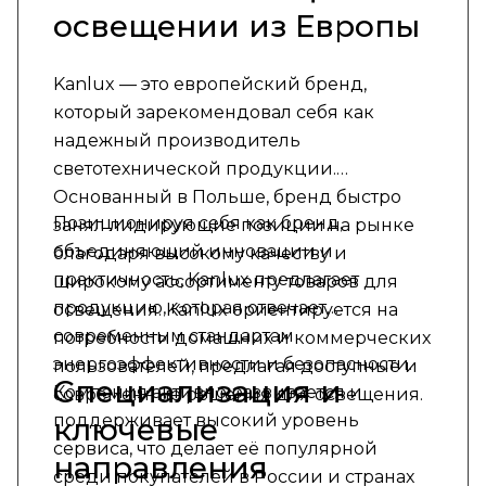
освещении из Европы
Kanlux — это европейский бренд,
который зарекомендовал себя как
надежный производитель
светотехнической продукции.
Основанный в Польше, бренд быстро
Позиционируя себя как бренд,
занял лидирующие позиции на рынке
объединяющий инновации и
благодаря высокому качеству и
практичность, Kanlux предлагает
широкому ассортименту товаров для
продукцию, которая отвечает
освещения. Kanlux ориентируется на
современным стандартам
потребности домашних и коммерческих
энергоэффективности и безопасности.
пользователей, предлагая доступные и
Специализация и
Компания активно развивается и
современные решения для освещения.
поддерживает высокий уровень
ключевые
сервиса, что делает её популярной
направления
среди покупателей в России и странах