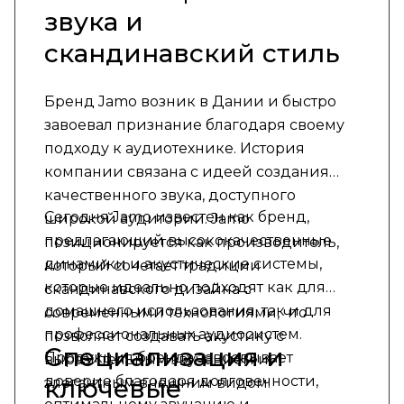
звука и
скандинавский стиль
Бренд Jamo возник в Дании и быстро
завоевал признание благодаря своему
подходу к аудиотехнике. История
компании связана с идеей создания
качественного звука, доступного
Сегодня Jamo известен как бренд,
широкой аудитории. Jamo
предлагающий высококачественные
позиционируется как производитель,
динамики и акустические системы,
который сочетает традиции
которые идеально подходят как для
скандинавского дизайна с
домашнего использования, так и для
современными технологиями, что
профессиональных аудиосистем.
позволяет создавать акустику с
Специализация и
Продукция бренда завоевывает
выразительным звучанием и
доверие благодаря долговечности,
ключевые
элегантным внешним видом.