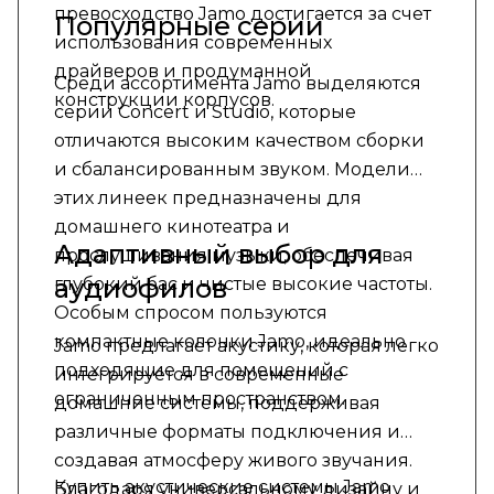
превосходство Jamo достигается за счет
Популярные серии
использования современных
драйверов и продуманной
Среди ассортимента Jamo выделяются
конструкции корпусов.
серии Concert и Studio, которые
отличаются высоким качеством сборки
и сбалансированным звуком. Модели
этих линеек предназначены для
домашнего кинотеатра и
Адаптивный выбор для
прослушивания музыки, обеспечивая
аудиофилов
глубокий бас и чистые высокие частоты.
Особым спросом пользуются
компактные колонки Jamo, идеально
Jamo предлагает акустику, которая легко
подходящие для помещений с
интегрируется в современные
ограниченным пространством.
домашние системы, поддерживая
различные форматы подключения и
создавая атмосферу живого звучания.
Купить акустические системы Jamo
Благодаря универсальному дизайну и