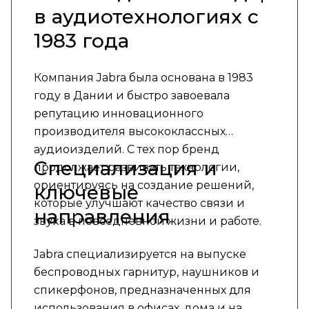
в аудиотехнологиях с
1983 года
Компания Jabra была основана в 1983
году в Дании и быстро завоевала
репутацию инновационного
производителя высококлассных
аудиоизделий. С тех пор бренд
Специализация и
продолжает развивать технологии,
ориентируясь на создание решений,
ключевые
которые улучшают качество связи и
направления
звука в повседневной жизни и работе.
Jabra специализируется на выпуске
беспроводных гарнитур, наушников и
спикерфонов, предназначенных для
использования в офисах, дома и на