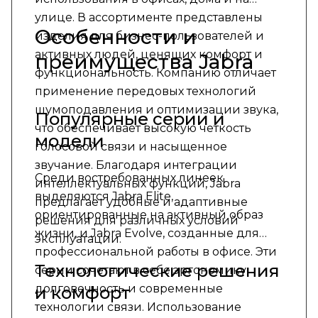
улице. В ассортименте представлены
Особенности и
изделия для бизнес-пользователей и
активных людей, ценящих комфорт и
преимущества Jabra
функциональность. Компанию отличает
применение передовых технологий
шумоподавления и оптимизации звука,
Популярные серии и
что обеспечивает высокую четкость
модели
голосовой связи и насыщенное
звучание. Благодаря интеграции
Среди востребованных линеек
интеллектуальных функций, Jabra
выделяются Jabra Elite,
предлагает удобные и адаптивные
ориентированные на активный образ
решения для различных условий
жизни, и Jabra Evolve, созданные для
эксплуатации.
профессиональной работы в офисе. Эти
Технологические решения
серии сочетают в себе эргономику,
долговечность и современные
и комфорт
технологии связи. Использование