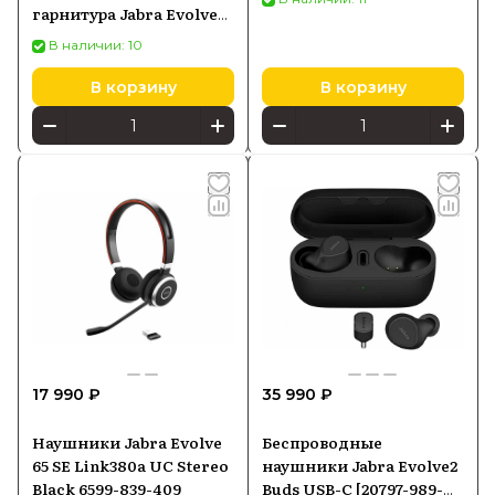
гарнитура Jabra Evolve2
85 Link380c UC Stereo
В наличии: 10
Stand, черный
В корзину
В корзину
17 990 ₽
35 990 ₽
Наушники Jabra Evolve
Беспроводные
65 SE Link380a UC Stereo
наушники Jabra Evolve2
Black 6599-839-409
Buds USB-C [20797-989-