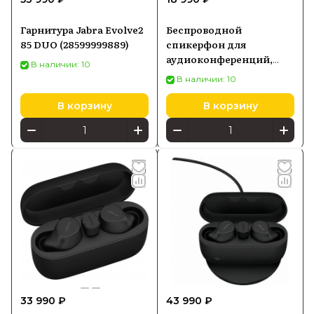
Гарнитура Jabra Evolve2
Беспроводной
85 DUO (28599999889)
спикерфон для
аудиоконференций,
В наличии: 10
USB-A , Jabra Speak2 55
В наличии: 10
UC (2755-209)
В корзину
В корзину
33 990 ₽
43 990 ₽