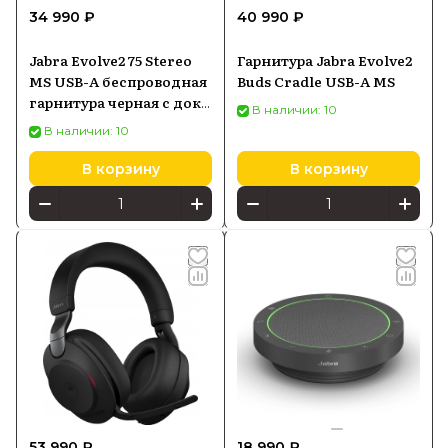
34 990 ₽
40 990 ₽
Jabra Evolve2 75 Stereo
Гарнитура Jabra Evolve2
MS USB-A беспроводная
Buds Cradle USB-A MS
гарнитура черная с док
В наличии: 10
станцией ( 27599-999-989
В наличии: 10
)
В корзину
В корзину
53 990 ₽
18 990 ₽