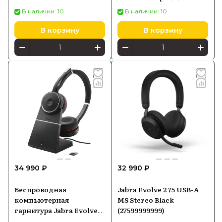
899]
В наличии: 10
В наличии: 10
В корзину
В корзину
34 990 ₽
32 990 ₽
Беспроводная
Jabra Evolve 2 75 USB-A
компьютерная
MS Stereo Black
гарнитура Jabra Evolve
(27599999999)
75+ MS Stereo, черный