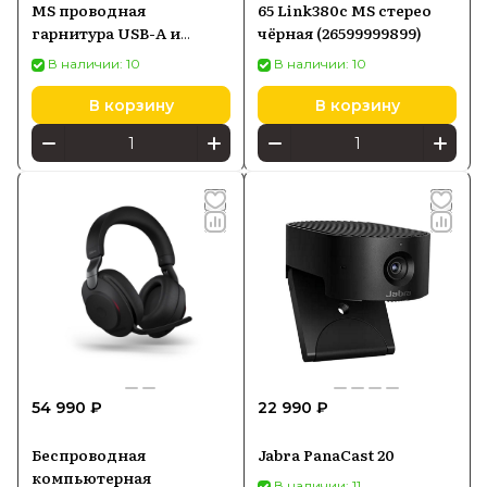
MS проводная
65 Link380c MS стерео
гарнитура USB-A и
чёрная (26599999899)
Bluetooth ( 25089-999-999
В наличии: 10
В наличии: 10
)
В корзину
В корзину
54 990 ₽
22 990 ₽
Беспроводная
Jabra PanaCast 20
компьютерная
В наличии: 11