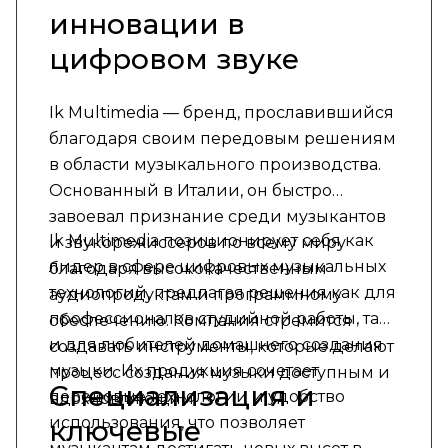
инновации в
цифровом звуке
Ik Multimedia — бренд, прославившийся
благодаря своим передовым решениям
в области музыкального производства.
Основанный в Италии, он быстро
завоевал признание среди музыкантов
Ik Multimedia позиционирует себя как
и звукорежиссеров по всему миру
лидер в сфере цифровых музыкальных
благодаря высококачественным
технологий, предлагая решения как для
аудиопродуктам и программному
профессионалов студийной работы, так
обеспечению. Компания стремится
и для любителей домашнего создания
создавать инструменты, которые делают
музыки. Их продукция сочетает
процесс создания музыки доступным и
Специализация и
передовые технологии и удобство
вдохновляющим.
использования, что позволяет
ключевые