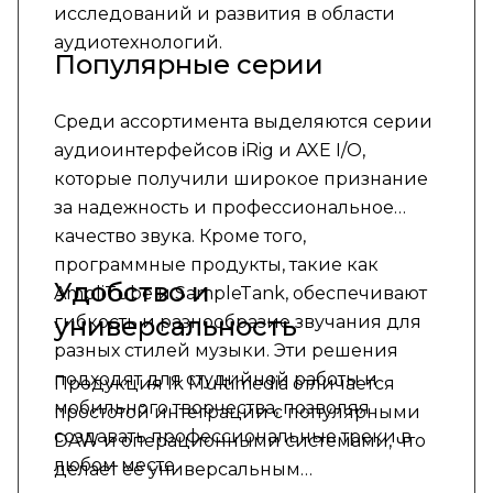
исследований и развития в области
аудиотехнологий.
Популярные серии
Среди ассортимента выделяются серии
аудиоинтерфейсов iRig и AXE I/O,
которые получили широкое признание
за надежность и профессиональное
качество звука. Кроме того,
программные продукты, такие как
Удобство и
AmpliTube и SampleTank, обеспечивают
универсальность
гибкость и разнообразие звучания для
разных стилей музыки. Эти решения
подходят для студийной работы и
Продукция Ik Multimedia отличается
мобильного творчества, позволяя
простотой интеграции с популярными
создавать профессиональные треки в
DAW и операционными системами, что
любом месте.
делает её универсальным