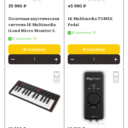
35 990 ₽
45 990 ₽
Полочная акустическая
IK Multimedia TONEX
система IK Multimedia
Pedal
iLoud Micro Monitor 2
В наличии: 10
колонки черный
В наличии: 10
В корзину
В корзину