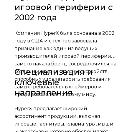
игровой периферии с
2002 года
Компания HyperX была основана в 2002
году в США и с тех пор завоевала
признание как один из ведущих
производителей игровой периферии. С
самого начала бренд сосредоточился на
Специализация и
создании высококлассных устройств,
способных удовлетворить требования
ключевые
самых требовательных геймеров и
направления
профессионалов по всему миру.
HyperX предлагает широкий
ассортимент продукции, включая
игровые гарнитуры, клавиатуры, мыши
и аксессуары, которые обеспечивают