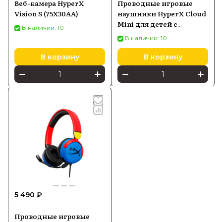
Веб-камера HyperX
Проводные игровые
Vision S (75X30AA)
наушники HyperX Cloud
Mini для детей с
В наличии: 10
ограничением
В наличии: 10
громкости 85 дБ,
черный (7G8F4AA)
В корзину
В корзину
5 490 ₽
Проводные игровые