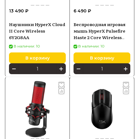
можно в Batya Store с официальной
13 490 ₽
6 490 ₽
гарантией и доставкой по России по
выгодной цене.
Наушники HyperX Cloud
Беспроводная игровая
II Core Wireless
мышь HyperX Pulsefire
6Y2G8AA
Haste 2 Core Wireless
White (8R2E7AA)
В наличии: 10
В наличии: 10
В корзину
В корзину