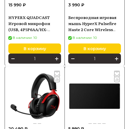
15 990 ₽
3 990 ₽
HYPERX QUADCAST
Беспроводная игровая
Игровой микрофон
мышь HyperX Pulsefire
(USB, 4P5P6AA/HX-
Haste 2 Core Wireless
MICQC-BK)
Black (8R2E6AA)
В наличии: 10
В наличии: 10
В корзину
В корзину
20 490 ₽
5 990 ₽