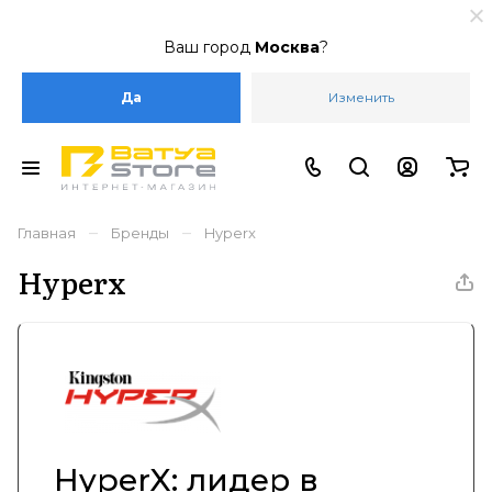
Ваш город
Москва
?
Да
Изменить
–
–
Главная
Бренды
Hyperx
Hyperx
HyperX: лидер в