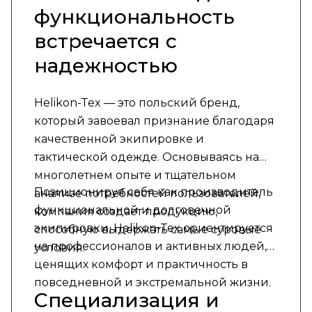
функциональность
встречается с
надежностью
Helikon-Tex — это польский бренд,
который завоевал признание благодаря
качественной экипировке и
тактической одежде. Основываясь на
многолетнем опыте и тщательном
Позиционируя себя как производитель
анализе потребностей пользователей,
функциональной и долговечной
компания создает продукцию,
экипировки, Helikon-Tex ориентируется
способную выдержать самые суровые
на профессионалов и активных людей,
условия.
ценящих комфорт и практичность в
повседневной и экстремальной жизни.
Специализация и