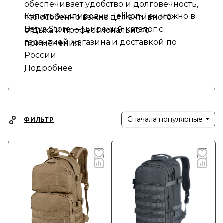
обеспечивает удобство и долговечность,
Купить экипировку Helikon-Tex можно в
что особенно важно для активного
Batya Store — широкий каталог с
отдыха и профессионального
гарантией магазина и доставкой по
применения.
России
Подробнее
Сначала популярные
ФИЛЬТР