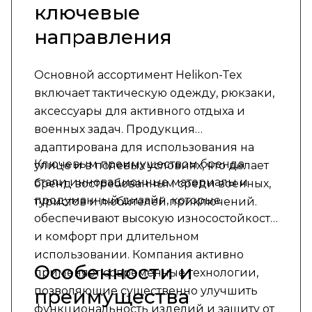
ключевые
направления
Основной ассортимент Helikon-Tex
включает тактическую одежду, рюкзаки,
аксессуары для активного отдыха и
военных задач. Продукция
адаптирована для использования на
Ключевым преимуществом бренда
улице и в полевых условиях, что делает
стали инновационные материалы и
бренд востребованным среди военных,
продуманный дизайн, которые
туристов и любителей приключений.
обеспечивают высокую износостойкость
и комфорт при длительном
использовании. Компания активно
Особенности и
применяет современные технологии,
позволяющие существенно улучшить
преимущества
функциональность изделий и защиту от