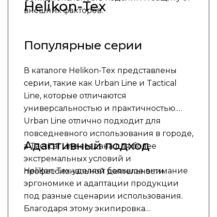
Helikon-Tex
внешних факторов.
Популярные серии
В каталоге Helikon-Tex представлены
серии, такие как Urban Line и Tactical
Line, которые отличаются
универсальностью и практичностью.
Urban Line отлично подходит для
повседневного использования в городе,
Адаптивный подход
а Tactical Line создана для более
экстремальных условий и
Helikon-Tex уделяет большое внимание
профессиональной деятельности.
эргономике и адаптации продукции
под разные сценарии использования.
Благодаря этому экипировка