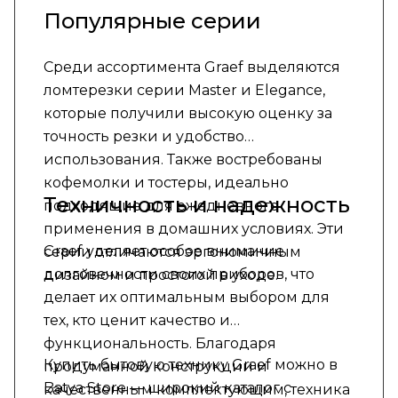
Популярные серии
Среди ассортимента Graef выделяются
ломтерезки серии Master и Elegance,
которые получили высокую оценку за
точность резки и удобство
использования. Также востребованы
кофемолки и тостеры, идеально
Техничность и надежность
подходящие для ежедневного
применения в домашних условиях. Эти
Graef уделяет особое внимание
серии отличаются эргономичным
долговечности своих приборов, что
дизайном и простотой в уходе.
делает их оптимальным выбором для
тех, кто ценит качество и
функциональность. Благодаря
Купить бытовую технику Graef можно в
продуманной конструкции и
Batya Store — широкий каталог с
качественным комплектующим, техника