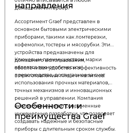
отлично вписывается в любой
направления
домашний интерьер.
Ассортимент Graef представлен в
основном бытовыми электрическими
приборами, такими как ломтерезки,
кофемолки, тостеры и мясорубки. Эти
устройства предназначены для
Ключевым преимуществом марки
домашнего использования,
является технологическое
обеспечивая удобство и эффективность
превосходство, достигаемое за счет
в приготовлении пищи и напитков.
использования прочных материалов,
точных механизмов и инновационных
решений в управлении. Компания
Особенности и
активно применяет современные
инженерные разработки, что позволяет
преимущества Graef
создавать надежные и безопасные
приборы с длительным сроком службы.