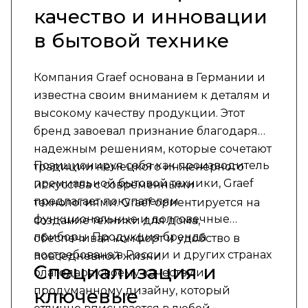
качество и инновации
в бытовой технике
Компания Graef основана в Германии и
известна своим вниманием к деталям и
высокому качеству продукции. Этот
бренд завоевал признание благодаря
надежным решениям, которые сочетают
Позиционируя себя как производитель
традиции немецкого инженерного
премиальной бытовой техники, Graef
искусства с современными
предлагает покупателям
технологиями. Graef ориентируется на
функциональные и долговечные
создание техники для дома,
приборы. Продукция бренда
обеспечивая комфорт и удобство в
востребована в России и других странах
повседневной жизни.
Специализация и
благодаря своему качеству и
продуманному дизайну, который
ключевые