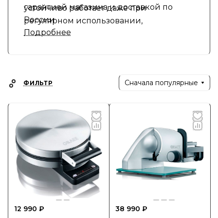
гарантией магазина и доставкой по
устойчиво работает даже при
России
регулярном использовании,
Подробнее
обеспечивая стабильный результат и
безопасность.
Сначала популярные
ФИЛЬТР
12 990 ₽
38 990 ₽