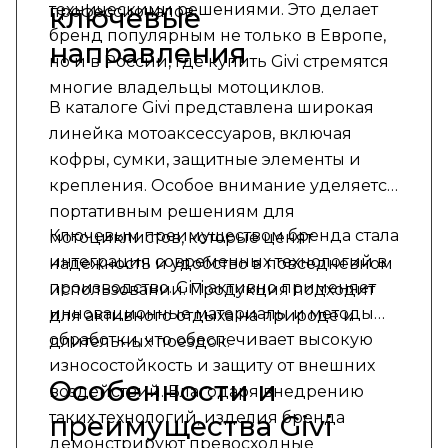
техническими решениями. Это делает
ключевые
профессионалов.
бренд популярным не только в Европе,
направления
но и в России, где купить Givi стремятся
многие владельцы мотоциклов.
В каталоге Givi представлена широкая
линейка мотоаксессуаров, включая
кофры, сумки, защитные элементы и
крепления. Особое внимание уделяется
портативным решениям для
Ключевым преимуществом бренда стала
мотоциклистов, которые ценят
интеграция современных технологий в
надежность и удобство в повседневном
производство. Givi активно применяет
использовании. Продукция подходит
инновационные материалы и методы
для активного отдыха на природе и
обработки, что обеспечивает высокую
длительных поездок.
износостойкость и защиту от внешних
Особенности и
воздействий. Благодаря внедрению
таких технологий, изделия бренда
преимущества Givi
демонстрируют превосходные