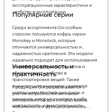
эксплуатационные характеристики и
удобство в эксплуатации.
Популярные серии
Среди ассортимента Givi особым
спросом пользуются кофры серии
Monokey и Monolock, которые
отличаются универсальностью и
надежностью крепления. Эти модели
идеально подходят для использования
Универсальность и
на различных типах мотоциклов и
практичность
обеспечивают удобство в
транспортировке вещей. Также
значительное внимание уделяется
Продукция Givi разрабатывается с
коллекциям текстильных сумок и
учетом потребностей активных
рюкзаков, которые сочетают в себе
мотоциклистов, для которых важна
компактность и вместительность.
мобильность и функциональность.