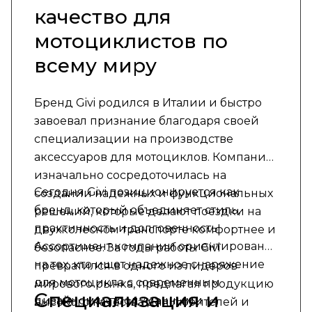
качество для
мотоциклистов по
всему миру
Бренд Givi родился в Италии и быстро
завоевал признание благодаря своей
специализации на производстве
аксессуаров для мотоциклов. Компания
изначально сосредоточилась на
Сегодня Givi позиционируется как
создании надежных и функциональных
бренд, который объединяет стиль,
решений, которые делают поездки на
практичность и долговечность.
двухколесном транспорте комфортнее и
Ассортимент компании ориентирован
безопаснее. За годы работы Givi
на тех, кто ищет надежное снаряжение
превратился в одного из лидеров
для мотоцикла с современным
мирового рынка, предлагая продукцию
Специализация и
дизайном и продуманными
высокого качества для любителей и