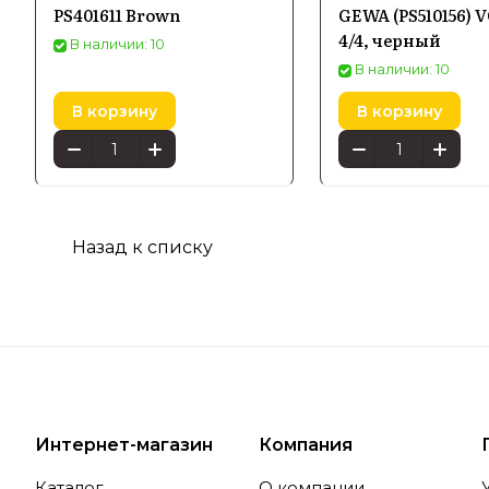
В основе 
PS401611 Brown
GEWA (PS510156) V
4/4, черный
обеспечив
В наличии: 10
современн
В наличии: 10
гарантиру
В корзину
В корзину
Особе
Назад к списку
Попул
Среди асс
отличаютс
инструмен
удобство 
Интернет-магазин
Компания
защищают 
Каталог
О компании