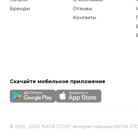
Бренды
Отзывы
Удобст
Контакты
Особеннос
высококач
Благодаря
занятий до
Купить му
доставкой
Скачайте мобильное приложение
© 2026 , ООО "БАТЯ СТОР", интернет-магазин BATYA ST