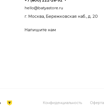
+7 (800) 222-26-92
hello@batyastore.ru
г. Москва, Бережковская наб., д. 20
рукция и использование
ри игре и длительный срок эксплуатации.
Напишите нам
к и профессионалы, выбирая Gewa для
 широкий каталог с гарантией магазина и
Конфиденциальность
Оферта