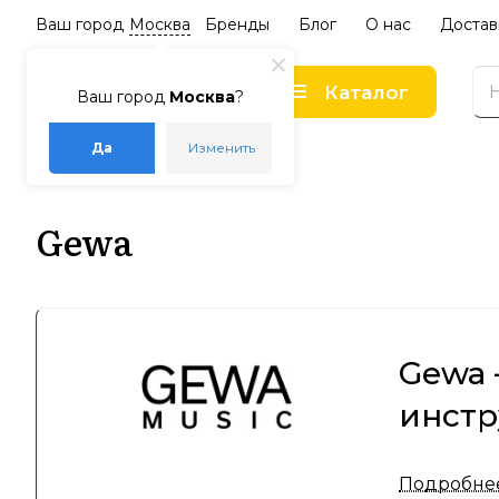
Ваш город
Москва
Бренды
Блог
О нас
Достав
Каталог
Ваш город
Москва
?
Да
Изменить
–
–
Главная
Бренды
Gewa
Gewa
Gewa 
инстр
Компания 
Подробне