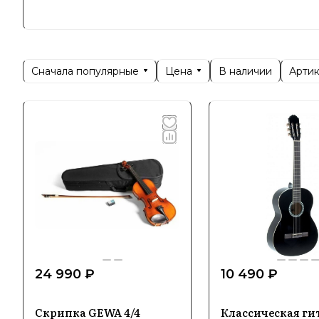
продукции
Благодаря
на рынке 
Сначала популярные
Цена
Арти
В наличии
Позициони
технологи
опытных м
профессио
Специ
Gewa спец
оборудова
обеспечив
24 990 ₽
10 490 ₽
широкому 
музыканто
Скрипка GEWA 4/4
Классическая ги