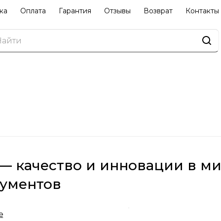
ка
Оплата
Гарантия
Отзывы
Возврат
Контакты
— качество и инновации в м
ументов
Gewa основана в Германии и быстро завоевала приз
е