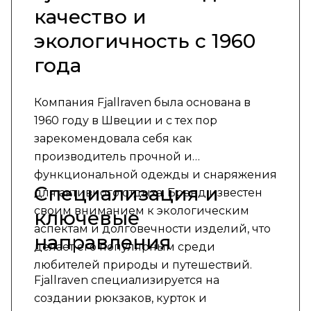
качество и
экологичность с 1960
года
Компания Fjallraven была основана в
1960 году в Швеции и с тех пор
зарекомендовала себя как
производитель прочной и
функциональной одежды и снаряжения
Специализация и
для активного отдыха. Бренд известен
своим вниманием к экологическим
ключевые
аспектам и долговечности изделий, что
направления
делает его популярным среди
любителей природы и путешествий.
Fjallraven специализируется на
создании рюкзаков, курток и