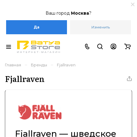
Ваш город
Москва
?
Да
Изменить
–
–
Главная
Бренды
Fjallraven
Fjallraven
Fjallraven — шведское