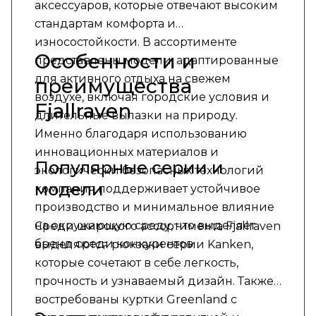
аксессуаров, которые отвечают высоким
стандартам комфорта и
износостойкости. В ассортименте
Особенности и
представлены модели, адаптированные
для активного отдыха на свежем
преимущества
воздухе, включая городские условия и
Fjallraven
длительные вылазки на природу.
Именно благодаря использованию
инновационных материалов и
Популярные серии и
экологически безопасных технологий
модели
компания поддерживает устойчивое
производство и минимальное влияние
на окружающую среду, что выделяет
Среди широкого ассортимента Fjallraven
бренд среди конкурентов.
выделяются рюкзаки серии Kanken,
которые сочетают в себе легкость,
прочность и узнаваемый дизайн. Также
востребованы куртки Greenland с