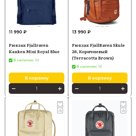
Купить рюкзаки и одежду Fjallraven
можно в Batya Store с официальной
гарантией и доставкой по всей России
11 990 ₽
13 990 ₽
по выгодной цене.
Рюкзак Fjallraven
Рюкзак FjallRaven Skule
Kanken Mini Royal Blue
28, Коричневый
(Terracotta Brown)
В наличии: 10
В наличии: 10
В корзину
В корзину