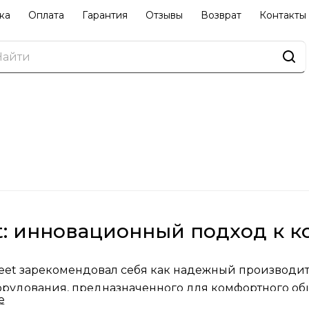
ка
Оплата
Гарантия
Отзывы
Возврат
Контакты
: инновационный подход к 
et зарекомендовал себя как надежный производит
рудования, предназначенного для комфортного об
е
eet быстро завоевал популярность благодаря своем