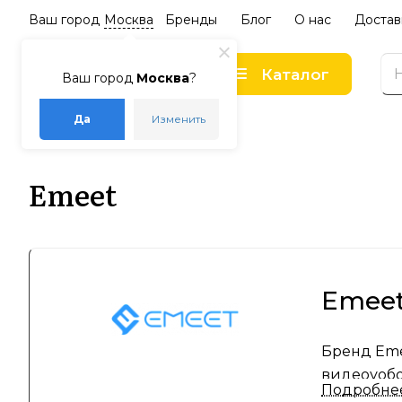
Ваш город
Москва
Бренды
Блог
О нас
Достав
Каталог
Ваш город
Москва
?
Да
Изменить
–
–
Главная
Бренды
Emeet
Emeet
Emeet
Бренд Eme
видеоуобо
Подробне
Китае, Em