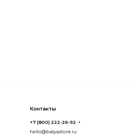
альных алгоритмов, устройства Emeet
ечивая надежную связь.
et
и Emeet OfficeCore M2, которые отличаются
ьно подходят для стационарного
качественную видеосвязь и кристально
Контакты
ьной камерой и встроенными микрофонами,
уппах.
+7 (800) 222-26-92
hello@batyastore.ru