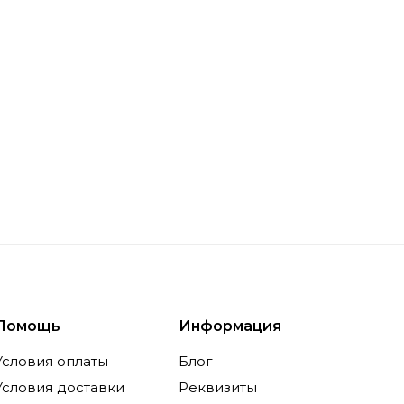
городской среды. Благодаря внедрению интеллекту
тся под различные сценарии использования, обесп
нности и преимущества Eme
ярные серии
е бренда представлены серии, такие как Emeet C980 
ьностью и простотой настройки. Эти модели идеал
ания в офисах и домашних условиях, обеспечивая 
ук. Среди ассортимента есть модели с широкоугол
Помощь
Информация
тельно расширяет возможности взаимодействия в гр
Условия оплаты
Блог
Условия доставки
Реквизиты
огическая адаптация