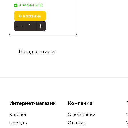
В наличии: 10
условиях 
адаптирую
В корзину
Особе
Назад к списку
Попул
В каталог
универсал
использов
чистый зв
Интернет-магазин
Компания
что значи
Каталог
О компании
Бренды
Отзывы
Технол