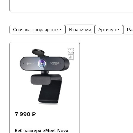
создавать
Сегодня E
стильным 
Сначала популярные
Артикул
Ра
В наличии
образоват
качества и
Специ
Основу ас
использов
обеспечив
видеокон
7 990 ₽
Особеннос
Веб-камера eMeet Nova
настройки