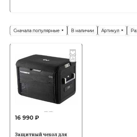
оборудова
высокому 
путешеств
Сначала популярные
Артикул
Ра
В наличии
Сегодня D
кондицион
решения д
Специ
В ассорти
кондицион
идеально 
функциона
16 990 ₽
Особеннос
Защитный чехол для