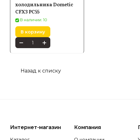
энергоэфф
холодильника Dometic
CFX3 PC55
инновацио
технику п
В наличии: 10
В корзину
Особе
Назад к списку
Попул
Среди наи
обеспечив
компактны
микроклим
Интернет-магазин
Компания
Каталог
О компании