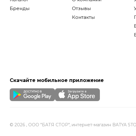
Удобст
Бренды
Отзывы
Контакты
Продукция
выбором д
эргономик
экстремал
Купить Do
Скачайте мобильное приложение
© 2026 , ООО "БАТЯ СТОР", интернет-магазин BATYA ST