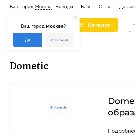
Ваш город
Москва
Бренды
Блог
О нас
Достав
Каталог
Ваш город
Москва
?
Да
Изменить
–
–
Главная
Бренды
Dometic
Dometic
Domet
образ
Dometic —
Подробне