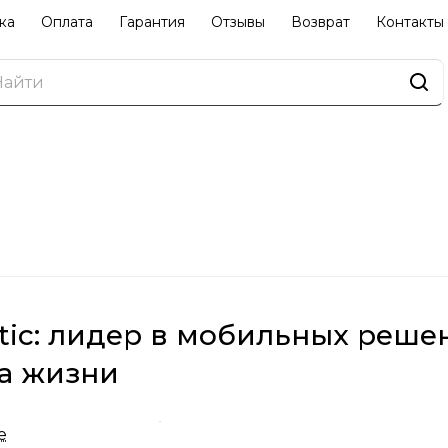
ка
Оплата
Гарантия
Отзывы
Возврат
Контакты
ic: лидер в мобильных реше
а жизни
 международный бренд, основанный в Швеции, кот
е