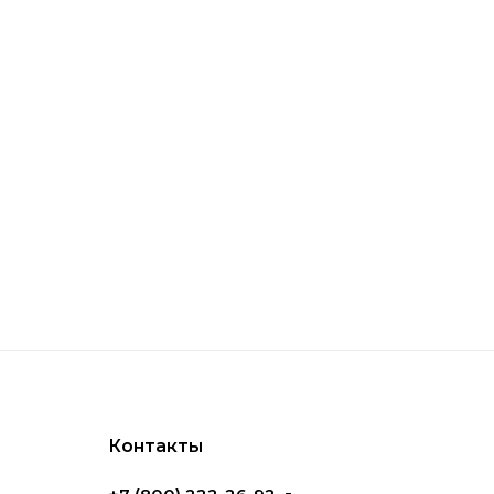
ств. Ключевым преимуществом стали
вления, позволяющие легко адаптировать
etic
ивные холодильники серии CoolFreeze,
лительных поездок. Также популярны
позволяют поддерживать комфортный
Контакты