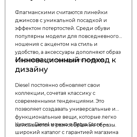
Флагманскими считаются линейки
джинсов с уникальной посадкой и
эффектом потертостей. Среди обуви
популярны модели для повседневного
ношения с акцентом на стиль и
удобство, а аксессуары дополняют образ
Инновационный подход к
современного городского жителя.
дизайну
Diesel постоянно обновляет свои
коллекции, сочетая классику с
современными тенденциями. Это
позволяет создавать универсальные и
функциональные вещи, которые легко
Купить Diesel можно в Batya Store —
вписываются в разнообразные образы.
широкий каталог с гарантией магазина