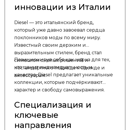
инновации из Италии
Diesel — это итальянский бренд,
который уже давно завоевал сердца
поклонников моды по всему миру.
Известный своим дерзким и
выразительным стилем, бренд стал
Позиционируя себя как марка для тех,
символом смелых решений и
кто ценит индивидуальность и
нестандартного подхода к одежде и
качество, Diesel предлагает уникальные
аксессуарам.
коллекции, которые подчёркивают
характер и свободу самовыражения.
Специализация и
ключевые
направления