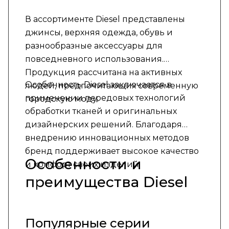
В ассортименте Diesel представлены
джинсы, верхняя одежда, обувь и
разнообразные аксессуары для
повседневного использования.
Продукция рассчитана на активных
Особенность Diesel заключается в
людей, предпочитающих современную
применении передовых технологий
городскую моду.
обработки тканей и оригинальных
дизайнерских решений. Благодаря
внедрению инновационных методов
бренд поддерживает высокое качество
Особенности и
и комфорт своих изделий.
преимущества Diesel
Популярные серии