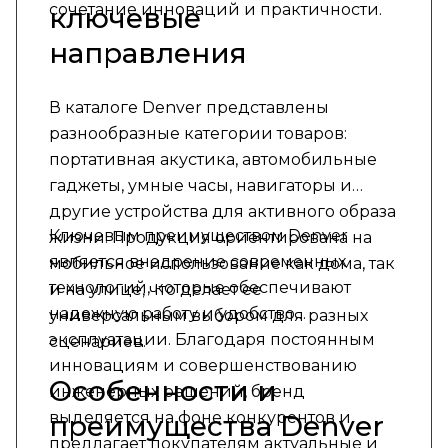
сочетание инноваций и практичности.
ключевые
направления
В каталоге Denver представлены
разнообразные категории товаров:
портативная акустика, автомобильные
гаджеты, умные часы, навигаторы и
другие устройства для активного образа
Ключевым преимуществом Denver
жизни. Продукция ориентирована на
является внедрение современных
мобильное использование как дома, так
технологий, которые обеспечивают
и на улице, что делает ее
надежную работу и удобство
универсальным выбором для разных
эксплуатации. Благодаря постоянным
сценариев.
инновациям и совершенствованию
Особенности и
инженерных решений, бренд
выделяется на фоне конкурентов и
преимущества Denver
предлагает покупателям актуальные и