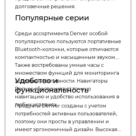
долговечные решения.
Популярные серии
Среди ассортимента Denver особой
популярностью пользуются портативные
Bluetooth-колонки, которые отличаются
компактностью и насыщенным звуком.
Также востребованы умные часы с
множеством функций для мониторинга
Удобство и
здоровья и активности. Навигаторы
функциональность
Denver обеспечивают точную
навигацию и удобство использования в
любых условиях.
Продукты Denver созданы с учетом
потребностей активных пользователей,
поэтому они просты в управлении и
имеют эргономичный дизайн. Высокая