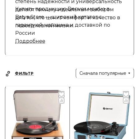
степень надежности и универсальность
Купить продукцию Denver можно в
делают технику идеальным выбором
Batya Store — широкий каталог с
для тех, кто ценит комфорт и качество в
гарантией магазина и доставкой по
повседневной жизни.
России
Подробнее
Сначала популярные
ФИЛЬТР