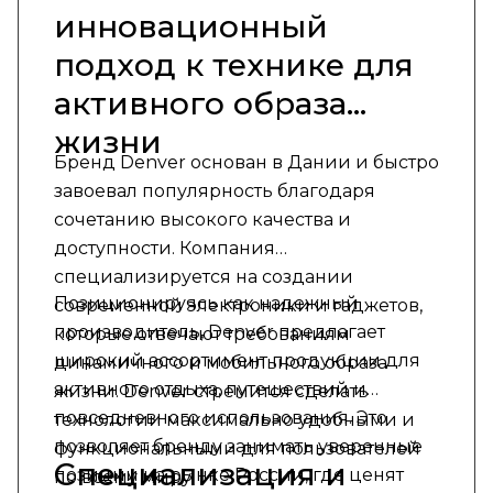
инновационный
подход к технике для
активного образа
жизни
Бренд Denver основан в Дании и быстро
завоевал популярность благодаря
сочетанию высокого качества и
доступности. Компания
специализируется на создании
Позиционируясь как надежный
современной электроники и гаджетов,
производитель, Denver предлагает
которые отвечают требованиям
широкий ассортимент продукции для
динамичного и мобильного образа
активного отдыха, путешествий и
жизни. Denver стремится сделать
повседневного использования. Это
технологии максимально удобными и
позволяет бренду занимать уверенные
функциональными для пользователей
Специализация и
позиции на рынке России, где ценят
по всему миру.