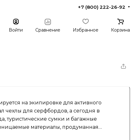
+7 (800) 222-26-92
Войти
Сравнение
Избранное
Корзина
зируется на экипировке для активного
ал чехлы для серфбордов, а сегодня в
а, туристические сумки и багажные
роницаемые материалы, продуманная
ованной у спортсменов и путешественников.