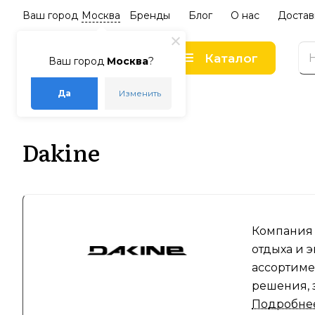
Ваш город
Москва
Бренды
Блог
О нас
Достав
Каталог
Ваш город
Москва
?
Да
Изменить
–
–
Главная
Бренды
Dakine
Dakine
Компания 
отдыха и 
ассортиме
решения, 
компоновк
Подробне