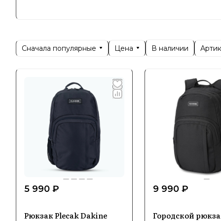
Dakine пр
отсеками,
Водонепр
Сначала популярные
Цена
Арти
В наличии
длительны
цветовых 
до экстре
5 990 ₽
9 990 ₽
Рюкзак Plecak Dakine
Городской рюкза