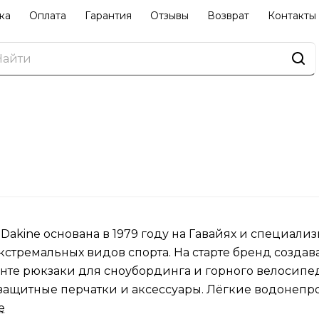
ка
Оплата
Гарантия
Отзывы
Возврат
Контакты
Dakine основана в 1979 году на Гавайях и специали
экстремальных видов спорта. На старте бренд создав
нте рюкзаки для сноубординга и горного велосипед
защитные перчатки и аксессуары. Лёгкие водонеп
а и прочная фурнитура делают экипировку востреб
е