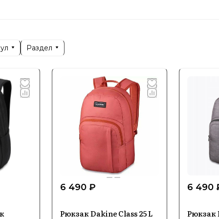
едлагает популярные серии Poacher, Heli Pack и Ca
 регулируемыми лямками и дополнительными креп
оницаемые молнии, усиленные швы и дышащие спи
кул
Раздел
х походах или городском использовании. Эргоном
решений позволяют подобрать модель под любые з
мальных восхождений. Ассортимент и наличие товар
6 490 ₽
6 490 
к
Рюкзак Dakine Class 25 L
Рюкзак 