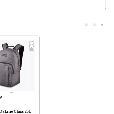
mpus, которые отличаются модульными
лениями для шлема или доски.
нки обеспечивают комфорт при
ичный дизайн, разнообразие объёмов и
адачи: от ежедневных городских маршрутов
ов уточняйте у менеджеров.
₽
Dakine Class 25L