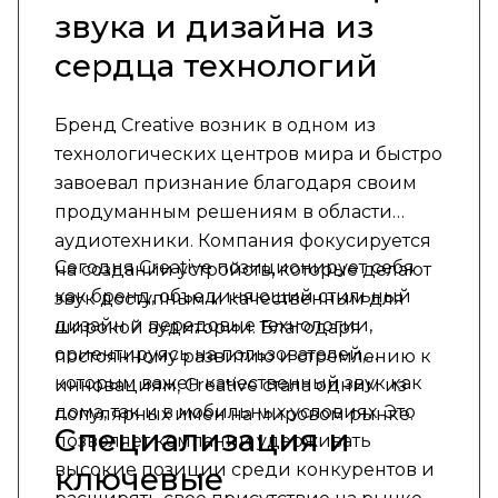
звука и дизайна из
сердца технологий
Бренд Creative возник в одном из
технологических центров мира и быстро
завоевал признание благодаря своим
продуманным решениям в области
аудиотехники. Компания фокусируется
Сегодня Creative позиционирует себя
на создании устройств, которые делают
как бренд, объединяющий стильный
звук доступным и качественным для
дизайн и передовые технологии,
широкой аудитории. Благодаря
ориентируясь на пользователей,
постоянному развитию и стремлению к
которым важен качественный звук как
инновациям, Creative стала одним из
дома, так и в мобильных условиях. Это
популярных имен на мировом рынке.
Специализация и
позволяет компании удерживать
высокие позиции среди конкурентов и
ключевые