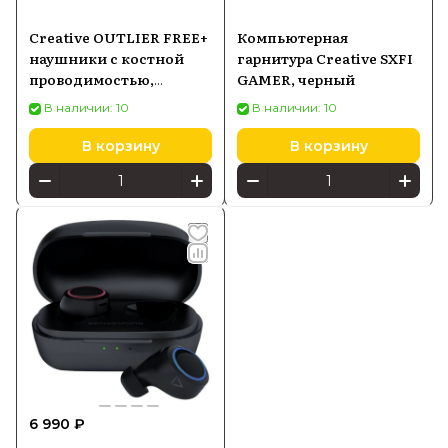
Creative OUTLIER FREE+
Компьютерная
наушники с костной
гарнитура Creative SXFI
проводимостью,
GAMER, черный
черный/серый
В наличии: 10
В наличии: 10
В корзину
В корзину
6 990 ₽