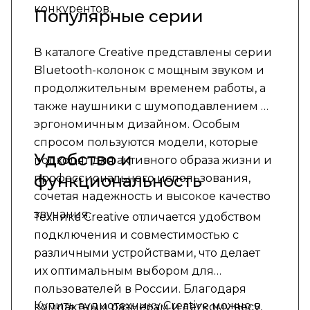
конкурентов.
Популярные серии
В каталоге Creative представлены серии
Bluetooth-колонок с мощным звуком и
продолжительным временем работы, а
также наушники с шумоподавлением и
эргономичным дизайном. Особым
спросом пользуются модели, которые
Удобство и
подходят для активного образа жизни и
функциональность
профессионального использования,
сочетая надежность и высокое качество
звучания.
Техника Creative отличается удобством
подключения и совместимостью с
различными устройствами, что делает
их оптимальным выбором для
пользователей в России. Благодаря
Купить аудиотехнику Creative можно в
компактным размерам и легкому весу,