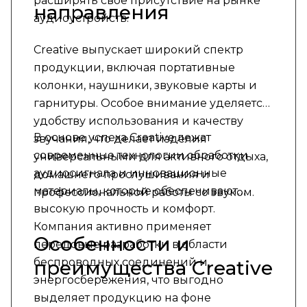
расширять свое присутствие на рынке
направления
аудиоустройств.
Creative выпускает широкий спектр
продукции, включая портативные
колонки, наушники, звуковые карты и
гарнитуры. Особое внимание уделяется
удобству использования и качеству
В основе успеха Creative лежат
звучания, что делает изделия
современные технологии обработки
универсальными для активного отдыха,
аудиосигнала и инновационные
домашнего прослушивания и
материалы, которые обеспечивают
профессиональной работы со звуком.
высокую прочность и комфорт.
Компания активно применяет
Особенности и
передовые разработки в области
беспроводных соединений и
преимущества Creative
энергосбережения, что выгодно
выделяет продукцию на фоне