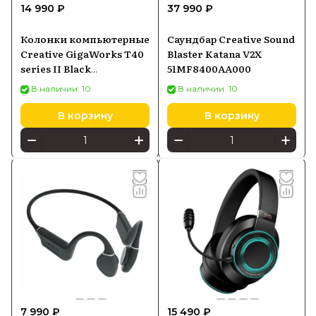
14 990 ₽
37 990 ₽
Колонки компьютерные
Саундбар Creative Sound
Creative GigaWorks T40
Blaster Katana V2X
series II Black
51MF8400AA000
(51MF1615AA000)
В наличии: 10
В наличии: 10
В корзину
В корзину
7 990 ₽
15 490 ₽