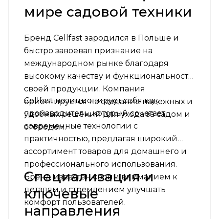
мире садовой техники
Бренд Cellfast зародился в Польше и
быстро завоевал признание на
международном рынке благодаря
высокому качеству и функциональности
своей продукции. Компания
Cellfast позиционирует себя как
ориентируется на создание надежных и
производитель, который сочетает
удобных решений для ухода за садом и
современные технологии с
огородом.
практичностью, предлагая широкий
ассортимент товаров для домашнего и
профессионального использования.
Специализация и
Бренд известен своим вниманием к
деталям и стремлением улучшать
ключевые
комфорт пользователей.
направления