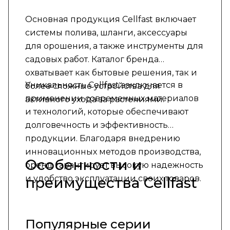
Основная продукция Cellfast включает
системы полива, шланги, аксессуары
для орошения, а также инструменты для
садовых работ. Каталог бренда
охватывает как бытовые решения, так и
Уникальность Cellfast заключается в
более сложные устройства для
применении современных материалов
активного ухода за растениями.
и технологий, которые обеспечивают
долговечность и эффективность
продукции. Благодаря внедрению
инновационных методов производства,
Особенности и
бренд гарантирует высокую надежность
и удобство эксплуатации своих товаров.
преимущества Cellfast
Популярные серии