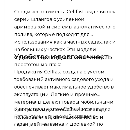
Среди ассортимента Cellfast выделяются
серии шлангов с усиленной
армировкой и системы автоматического
полива, которые подходят для
использования как в частных садах, так и
на больших участках. Эти модели
Удобство и долговечность
отличаются устойчивостью к износу и
простотой монтажа.
Продукция Cellfast создана с учетом
требований активного садового ухода и
обеспечивает максимальное удобство в
эксплуатации. Легкие и прочные
материалы делают товары мобильными
Купить продукцию Cellfast можно в
и надежными, что особенно важно для
Batya Store — широкий каталог с
пользователей, ценящих качество и
гарантией магазина и доставкой по
функциональность.