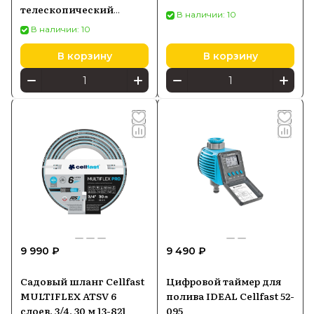
телескопический
В наличии: 10
плоскостной 40-416
В наличии: 10
В корзину
В корзину
9 990 ₽
9 490 ₽
Садовый шланг Cellfast
Цифровой таймер для
MULTIFLEX ATSV 6
полива IDEAL Cellfast 52-
слоев, 3/4, 30 м 13-821
095