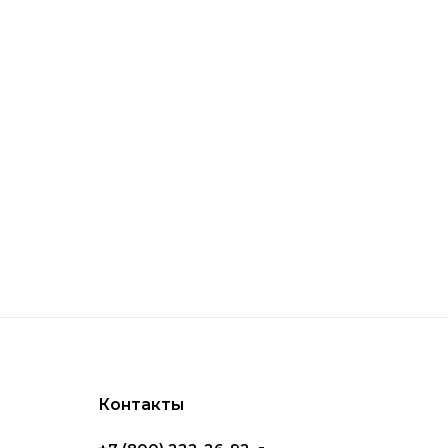
rite
Checker и Display Pro. Первые представляют
ъемке и постобработке, а Display Pro — это
ипов дисплеев. Эти серии обеспечивают
ециалистов.
Контакты
вать под разные задачи и устройства. Это