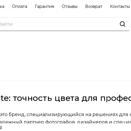
ка
Оплата
Гарантия
Отзывы
Возврат
Контакты
rite: точность цвета для проф
 — это бренд, специализирующийся на решениях для
надежный партнер фотографов, дизайнеров и специал
е
й в США, бренд быстро завоевал признание благода