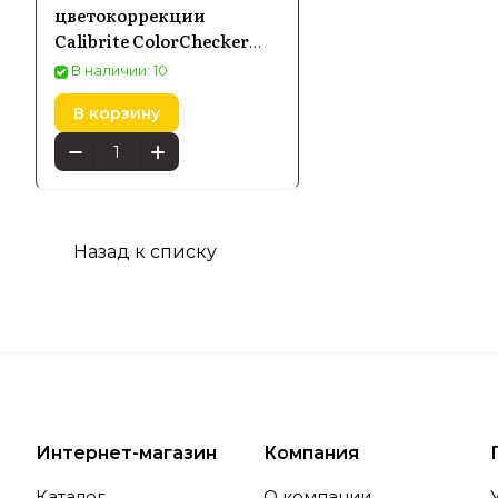
цветокоррекции
Calibrite ColorChecker
Classic
В наличии: 10
Особе
В корзину
Попул
Назад к списку
Среди асс
собой этал
профессио
точность 
Адапт
Интернет-магазин
Компания
Каталог
О компании
Calibrite 