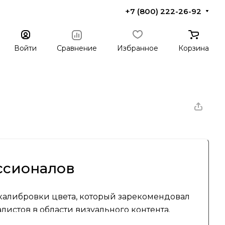
+7 (800) 222-26-92
Войти
Сравнение
Избранное
Корзина
ессионалов
 калибровки цвета, который зарекомендовал
истов в области визуального контента.
ря высокому качеству и точности своих