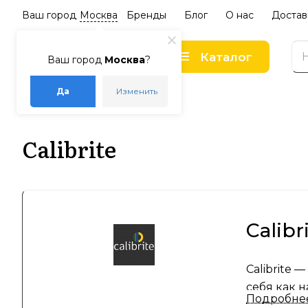
Ваш город
Москва
Бренды
Блог
О нас
Достав
Каталог
Ваш город
Москва
?
Да
Изменить
–
–
Главная
Бренды
Calibrite
Calibrite
Calib
Calibrite
себя как 
Подробне
Основанны