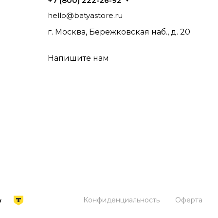
+7 (800) 222-26-92
й студийной работе, так и для домашнего
hello@batyastore.ru
ависимости от условий.
г. Москва, Бережковская наб., д. 20
 каталог с гарантией магазина и доставкой
Напишите нам
Конфиденциальность
Оферта