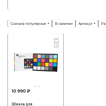
приборов.
Позициони
позволяют
Сначала популярные
Артикул
Ра
В наличии
востребов
Специ
Продукция
калибровк
студиях, 
Особеннос
10 990 ₽
точность 
калибровк
Шкала для
стабильны