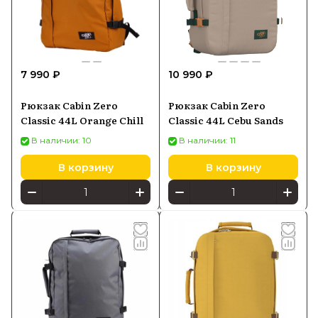
активных пользователей.
Купить рюкзаки Cabinzero можно в Batya
Store с официальной гарантией
7 990 ₽
10 990 ₽
производителя и быстрой доставкой по
России, при этом каталог бренда
Рюкзак Cabin Zero
Рюкзак Cabin Zero
предлагает выгодные цены и широкий
Classic 44L Orange Chill
Classic 44L Cebu Sands
выбор моделей.
В наличии: 10
В наличии: 11
В корзину
В корзину