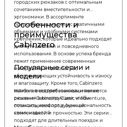
городских рюкзаков с оптимальным
сочетанием вместительности и
эргономики. В ассортименте
Особенности и
представлены модели с различными
объемами и удобными системами
преимущества
крепления, которые идеально подходят
Cabinzero
для путешествий и повседневного
использования. В основе успеха бренда
лежит применение современных
Популярные серии и
материалов и технологий,
модели
обеспечивающих устойчивость к износу
и влагозащиту. Кроме того, Cabinzero
активно внедряет инновационные
Наиболее востребованными являются
решения в конструкции, чтобы
рюкзаки Cabinzero Classic и Adventure,
повысить комфорт и функциональность
отличающиеся продуманной
своих изделий.
компоновкой и прочностью. Эти серии
подходят для длительных поездок и