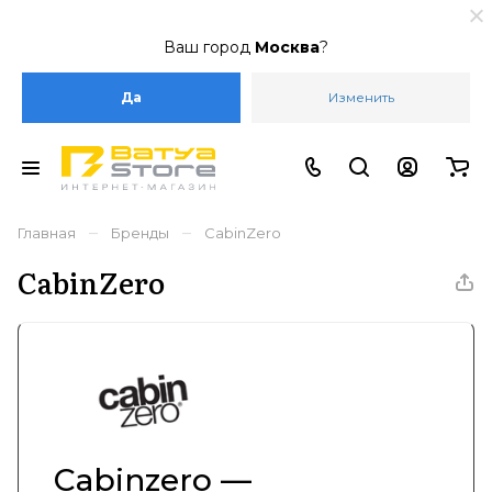
Ваш город
Москва
?
Да
Изменить
–
–
Главная
Бренды
CabinZero
CabinZero
Cabinzero —