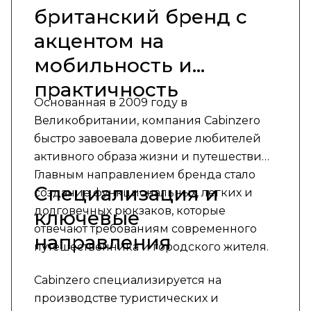
британский бренд с
акцентом на
мобильность и
практичность
Основанная в 2009 году в
Великобритании, компания Cabinzero
быстро завоевала доверие любителей
активного образа жизни и путешествий.
Главным направлением бренда стало
Специализация и
создание функциональных, легких и
долговечных рюкзаков, которые
ключевые
отвечают требованиям современного
направления
путешественника и городского жителя.
Cabinzero специализируется на
производстве туристических и