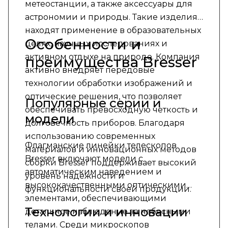
метеостанции, а также аксессуары для
астрономии и природы. Такие изделия
находят применение в образовательных
Особенности и
целях, научных исследованиях и
активном отдыхе на природе. Компания
преимущества Bresser
активно внедряет передовые
технологии обработки изображений и
оптические решения, что позволяет
Популярные серии и
обеспечивать превосходную четкость и
модели
долговечность приборов. Благодаря
использованию современных
Флагманские линейки телескопов
материалов и инновационных методов
Bresser включают модели с
сборки Bresser поддерживает высокий
автоматическим наведением и
уровень надежности и
высококачественными оптическими
функциональности своей продукции.
элементами, обеспечивающими
Технологии и инновации
детальное наблюдение за небесными
телами. Среди микроскопов