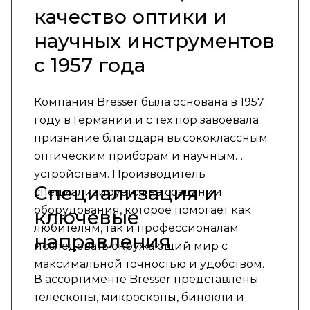
качество оптики и
научных инструментов
с 1957 года
Компания Bresser была основана в 1957
году в Германии и с тех пор завоевала
признание благодаря высококлассным
оптическим приборам и научным
устройствам. Производитель
Специализация и
специализируется на создании
оборудования, которое помогает как
ключевые
любителям, так и профессионалам
направления
исследовать окружающий мир с
максимальной точностью и удобством.
В ассортименте Bresser представлены
телескопы, микроскопы, бинокли и