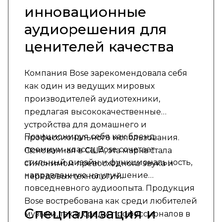
инновационные
аудиорешения для
ценителей качества
Компания Bose зарекомендовала себя
как один из ведущих мировых
производителей аудиотехники,
предлагая высококачественные
устройства для домашнего и
Позиционируя себя как бренд
профессионального использования.
премиум-класса, Bose сочетает
Основанная в США, эта марка стала
стильный дизайн и функциональность,
синонимом превосходного звука и
направленную на улучшение
передовых технологий.
повседневного аудиоопыта. Продукция
Bose востребована как среди любителей
Специализация и
музыки, так и среди профессионалов в