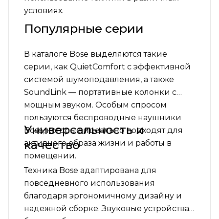
условиях.
Популярные серии
В каталоге Bose выделяются такие
серии, как QuietComfort с эффективной
системой шумоподавления, а также
SoundLink — портативные колонки с
мощным звуком. Особым спросом
пользуются беспроводные наушники
Универсальность и
Bose, которые идеально подходят для
качество
активного образа жизни и работы в
помещении.
Техника Bose адаптирована для
повседневного использования
благодаря эргономичному дизайну и
надежной сборке. Звуковые устройства