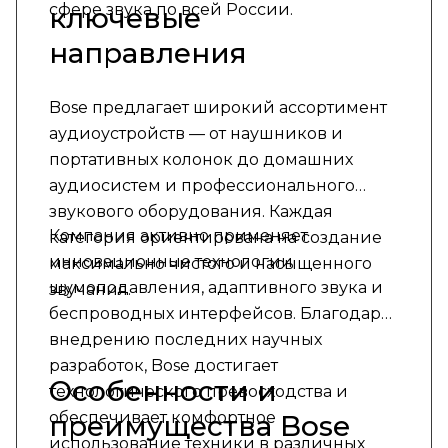
сфере звука по всей России.
ключевые
направления
Bose предлагает широкий ассортимент
аудиоустройств — от наушников и
портативных колонок до домашних
аудиосистем и профессионального
звукового оборудования. Каждая
Компания активно применяет
категория ориентирована на создание
инновационные технологии
максимально чистого и насыщенного
шумоподавления, адаптивного звука и
звучания.
беспроводных интерфейсов. Благодаря
внедрению последних научных
разработок, Bose достигает
Особенности и
технологического превосходства и
обеспечивает комфортное
преимущества Bose
использование техники в различных