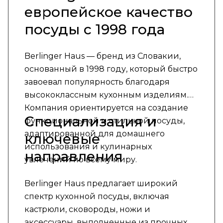
европейское качество
посуды с 1998 года
Berlinger Haus — бренд из Словакии,
основанный в 1998 году, который быстро
завоевал популярность благодаря
высококлассным кухонным изделиям.
Компания ориентируется на создание
Специализация и
функциональной и стильной посуды,
адаптированной для домашнего
ключевые
использования и кулинарных
направления
увлечений по всему миру.
Berlinger Haus предлагает широкий
спектр кухонной посуды, включая
кастрюли, сковороды, ножи и
аксессуары, выполненные из прочных и