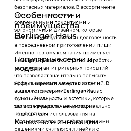
безопасных материалов. В ассортименте
Особенности и
представлены решения с
современными покрытиями и
преимущества
эргономичным дизайном, которые
Berlinger Haus
обеспечивают удобство и долговечность
в повседневном приготовлении пищи.
Именно поэтому компания применяет
Популярные серии и
инновационные технологии обработки
модели
металлов и антипригарных покрытий,
что позволяет значительно повысить
эффективность и качество изделий. В
Среди широкого ассортимента
основе успеха лежит сочетание
выделяются серии Berlinger Haus с
функциональности и эстетики, которые
трехслойным дном и
делают процесс готовки максимально
термораспределением, которые
комфортным.
подходят для использования на
Качество и инновации
различных типах плит. Флагманскими
решениями считаются линейки с