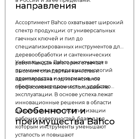
в России и за её пределами.
направления
Ассортимент Bahco охватывает широкий
спектр продукции: от универсальных
гаечных ключей и пил до
специализированных инструментов для
деревообработки и сантехнических
Уникальность Bahco заключается в
работ. Каждая категория отвечает
применении передовых технологий
высоким стандартам качества и
производства и материалов, что
адаптирована под интенсивное
обеспечивает прочность и удобство
профессиональное использование.
эксплуатации. В основе успеха лежат
инновационные решения в области
Особенности и
дизайна рукояток и оптимизации
рабочих поверхностей, благодаря
преимущества Bahco
которым инструменты уменьшают
усталость и повышают