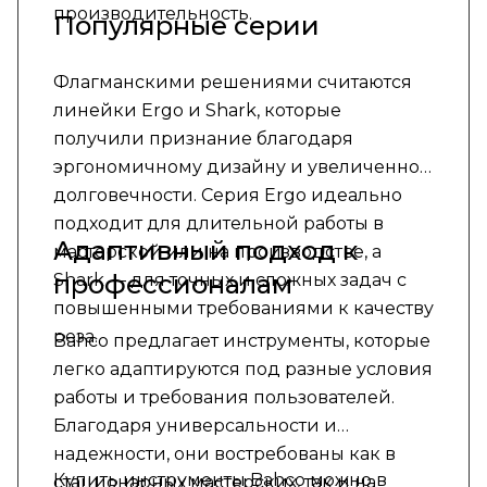
производительность.
Популярные серии
Флагманскими решениями считаются
линейки Ergo и Shark, которые
получили признание благодаря
эргономичному дизайну и увеличенной
долговечности. Серия Ergo идеально
подходит для длительной работы в
Адаптивный подход к
мастерской или на производстве, а
профессионалам
Shark — для точных и сложных задач с
повышенными требованиями к качеству
реза.
Bahco предлагает инструменты, которые
легко адаптируются под разные условия
работы и требования пользователей.
Благодаря универсальности и
надежности, они востребованы как в
Купить инструменты Bahco можно в
стационарных мастерских, так и на