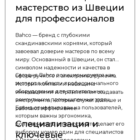
мастерство из Швеции
для профессионалов
Bahco — бренд с глубокими
скандинавскими корнями, который
завоевал доверие мастеров по всему
миру. Основанный в Швеции, он стал
символом надежности и качества в
Сегодня Bahco позиционируется как
сфере ручного и электроинструмента.
эксперт в области профессионального
История компании насыщена
оборудования для строительных,
инновациями и стремлением создавать
ремонтных и промышленных задач.
инструменты, которые служат дольше и
Бренд ориентирован на пользователей,
работают эффективнее.
которым важны эргономика,
Специализация и
долговечность и точность, что делает его
выбором номер один для специалистов
ключевые