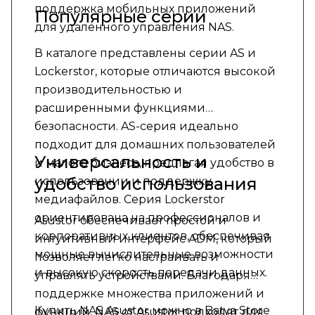
поддержка мобильных приложений
Популярные серии
для удаленного управления NAS.
В каталоге представлены серии AS и
Lockerstor, которые отличаются высокой
производительностью и
расширенными функциями
безопасности. AS-серия идеально
подходит для домашних пользователей
Универсальность и
и малого бизнеса, предлагая удобство в
удобство использования
использовании и поддержку
медиафайлов. Серия Lockerstor
ориентирована на профессионалов и
Asustor обеспечивает простой и
корпоративных клиентов, обеспечивая
интуитивный интерфейс ADM, который
мощные вычислительные возможности
позволяет легко настраивать и
и высокую скорость передачи данных.
управлять устройствами. Благодаря
поддержке множества приложений и
Купить NAS Asustor можно в Batya Store
функций, NAS от Asustor подходят для