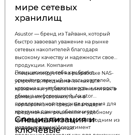
мире сетевых
хранилищ
Asustor — бренд из Тайваня, который
быстро завоевал уважение на рынке
сетевых накопителей благодаря
высокому качеству и надежности своей
продукции. Компания
Позиционируя себя как бренд,
специализируется на разработке NAS-
ориентированный на пользователей,
устройств, предназначенных для
которые ценят безопасность и скорость
хранения и управления данными как в
обмена информацией, Asustor
домашних условиях, так и в
предлагает комплексные решения для
корпоративной среде. Благодаря
хранения данных, обеспечивая
продуманным решениям и удобному
Специализация и
стабильную работу и простоту в
интерфейсу, Asustor смог стать одним из
использовании. Ассортимент
ключевые
лидеров в своей нише.