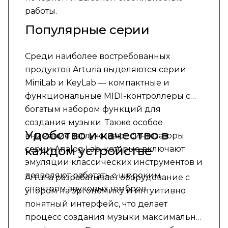
работы.
Популярные серии
Среди наиболее востребованных
продуктов Arturia выделяются серии
MiniLab и KeyLab — компактные и
функциональные MIDI-контроллеры с
богатым набором функций для
создания музыки. Также особое
Удобство и качество в
внимание заслуживают синтезаторы
каждом устройстве
серии Analog Lab, которые включают
эмуляции классических инструментов и
позволяют работать с широким
Arturia разрабатывает оборудование с
спектром звуковых тембров.
упором на эргономику и интуитивно
понятный интерфейс, что делает
процесс создания музыки максимально