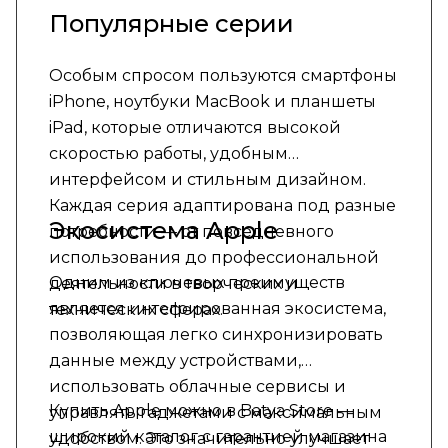
Популярные серии
Особым спросом пользуются смартфоны
iPhone, ноутбуки MacBook и планшеты
iPad, которые отличаются высокой
скоростью работы, удобным
интерфейсом и стильным дизайном.
Каждая серия адаптирована под разные
Экосистема Apple
потребности — от повседневного
использования до профессиональной
Одним из ключевых преимуществ
деятельности в творческих и
является интегрированная экосистема,
технических сферах.
позволяющая легко синхронизировать
данные между устройствами,
использовать облачные сервисы и
Купить Apple можно в Batya Store —
управлять гаджетами с максимальным
широкий каталог с гарантией магазина
удобством. Это значительно улучшает