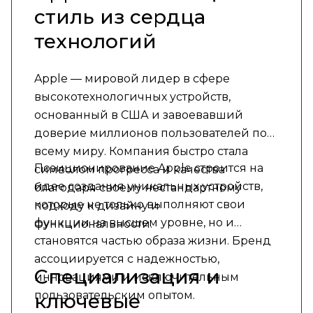
стиль из сердца
технологий
Apple — мировой лидер в сфере
высокотехнологичных устройств,
основанный в США и завоевавший
доверие миллионов пользователей по
всему миру. Компания быстро стала
Позиционирование Apple строится на
символом прогресса и качества
идее создания уникальных устройств,
благодаря своему нестандартному
которые не только выполняют свои
подходу к дизайну и
функции на высшем уровне, но и
функциональности.
становятся частью образа жизни. Бренд
ассоциируется с надежностью,
Специализация и
инновациями и исключительным
пользовательским опытом.
ключевые