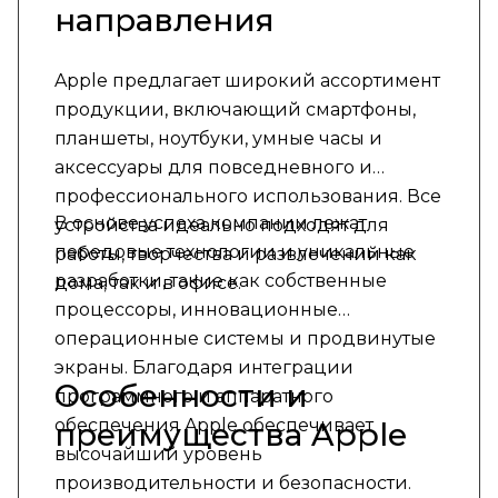
направления
Apple предлагает широкий ассортимент
продукции, включающий смартфоны,
планшеты, ноутбуки, умные часы и
аксессуары для повседневного и
профессионального использования. Все
В основе успеха компании лежат
устройства идеально подходят для
передовые технологии и уникальные
работы, творчества и развлечений как
разработки, такие как собственные
дома, так и в офисе.
процессоры, инновационные
операционные системы и продвинутые
экраны. Благодаря интеграции
Особенности и
программного и аппаратного
обеспечения Apple обеспечивает
преимущества Apple
высочайший уровень
производительности и безопасности.