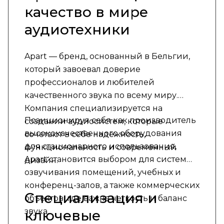
качество в мире
аудиотехники
Apart — бренд, основанный в Бельгии,
который завоевал доверие
профессионалов и любителей
качественного звука по всему миру.
Компания специализируется на
Позиционируя себя как производитель
создании аудиосистем, которые
высококачественного оборудования
сочетают в себе надежность,
для стационарного использования,
функциональность и современный
Apart становится выбором для систем
дизайн.
озвучивания помещений, учебных и
конференц-залов, а также коммерческих
Специализация и
объектов, где важна четкость и баланс
звука.
ключевые