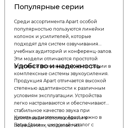
Популярные серии
Среди ассортимента Apart особой
популярностью пользуются линейки
колонок и усилителей, которые
подходят для систем озвучивания
учебных аудиторий и конференц-залов.
Эти модели отличаются простотой
Удобство и надежность
монтажа и возможностью интеграции в
комплексные системы звукоусиления.
Продукция Apart отличается высокой
степенью адаптивности к различным
условиям эксплуатации. Устройства
легко настраиваются и обеспечивают
стабильное качество звука при
Купить аудиотехнику Apart можно в
длительном использовании в
Batya Store — широкий каталог с
помещениях, что делает их