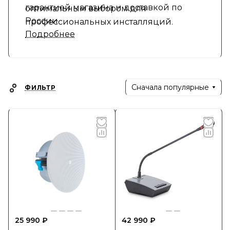
гарантией магазина и доставкой по
оптимальным выбором для
России
профессиональных инсталляций.
Подробнее
Сначала популярные
ФИЛЬТР
25 990 ₽
42 990 ₽