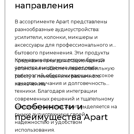
направления
В ассортименте Apart представлены
разнообразные аудиоустройства:
усилители, колонки, микшеры и
аксессуары для профессионального и
бытового применения. Эти продукты
Ключевым преимуществом бренда
предназначены для стационарной
является внедрение передовых
установки и обеспечивают стабильную
технологий, обеспечивающих высокое
работу в помещениях различного
качество звучания и долговечность
назначения.
техники. Благодаря интеграции
современных решений и тщательному
Особенности и
контролю качества, Apart выделяется на
рынке аудиотехники своей
преимущества Apart
надежностью и удобством
использования.