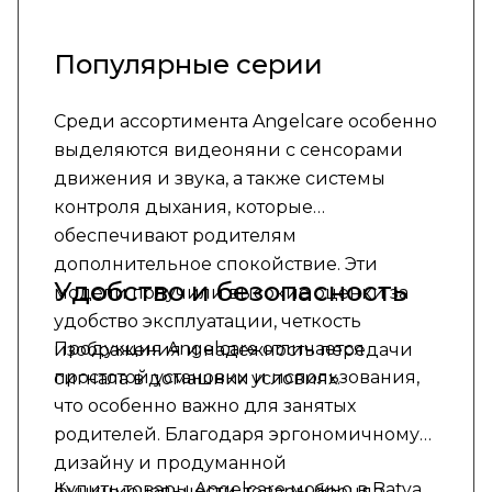
Популярные серии
Среди ассортимента Angelcare особенно
выделяются видеоняни с сенсорами
движения и звука, а также системы
контроля дыхания, которые
обеспечивают родителям
дополнительное спокойствие. Эти
Удобство и безопасность
модели получили высокие оценки за
удобство эксплуатации, четкость
Продукция Angelcare отличается
изображения и надежность передачи
простотой установки и использования,
сигнала в домашних условиях.
что особенно важно для занятых
родителей. Благодаря эргономичному
дизайну и продуманной
Купить товары Angelcare можно в Batya
функциональности, товары бренда