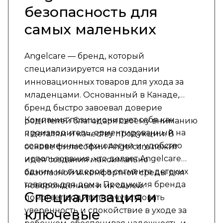
безопасность для
самых маленьких
Angelcare — бренд, который
специализируется на создании
инновационных товаров для ухода за
младенцами. Основанный в Канаде,
бренд быстро завоевал доверие
Компания позиционирует себя как
родителей благодаря своему вниманию
производитель, ориентированный на
к деталям и качеству продукции. В
современные технологии и удобство
основе философии Angelcare лежит
использования, что делает Angelcare
идея создания максимально
одним из лидеров в сегменте детских
безопасной и комфортной среды для
товаров для дома. Продукция бренда
новорожденных и их семей.
Специализация и
помогает родителям чувствовать
уверенность и спокойствие в уходе за
ключевые