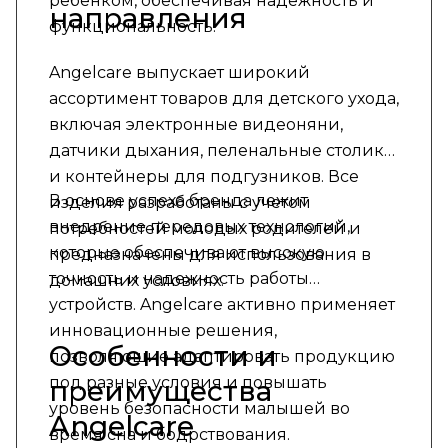
ребенком, обеспечивая надежность и
направления
функциональность.
Angelcare выпускает широкий
ассортимент товаров для детского ухода,
включая электронные видеоняни,
датчики дыхания, пеленальные столики
и контейнеры для подгузников. Все
В основе успеха бренда лежит
изделия разработаны с учетом
внедрение передовых технологий,
потребностей молодых родителей и
которые обеспечивают высокую
предназначены для использования в
точность и надежность работы
домашних условиях.
устройств. Angelcare активно применяет
инновационные решения,
Особенности и
позволяющие адаптировать продукцию
под разные условия и повышать
преимущества
уровень безопасности малышей во
Angelcare
время сна и бодрствования.