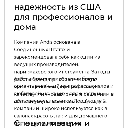
надежность из США
для профессионалов и
дома
Компания Andis основана в
Соединенных Штатах и
зарекомендовала себя как один из
ведущих производителей
парикмахерского инструмента. За годы
Andis позиционируется как бренд,
работы бренд приобрел мировую
ориентированный на профессионалов и
известность благодаря высокому
любителей, ценящих надежность и
качеству и инновационным решениям в
долговечность техники. Продукция
области ухода за волосами и бородой.
компании широко используется как в
салонах красоты, так и для домашнего
Специализация и
применения, что делает ее