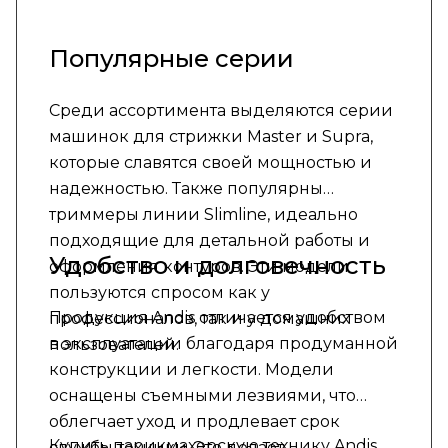
Популярные серии
Среди ассортимента выделяются серии
машинок для стрижки Master и Supra,
которые славятся своей мощностью и
надежностью. Также популярны
триммеры линии Slimline, идеально
подходящие для детальной работы и
Удобство и долговечность
оформления контуров. Эти модели
пользуются спросом как у
Продукция Andis отличается удобством
профессионалов, так и у домашних
в эксплуатации благодаря продуманной
пользователей.
конструкции и легкости. Модели
оснащены съемными лезвиями, что
облегчает уход и продлевает срок
Купить парикмахерскую технику Andis
службы техники. Это делает