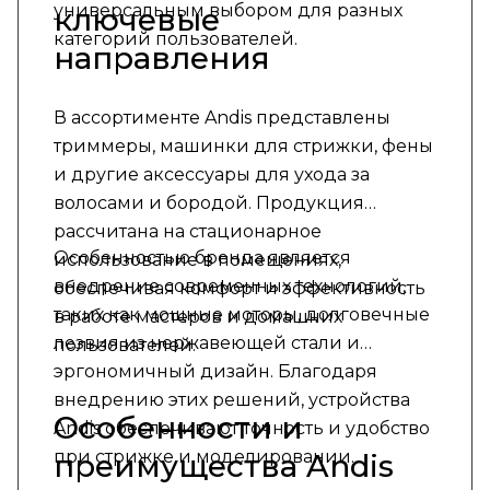
универсальным выбором для разных
ключевые
категорий пользователей.
направления
В ассортименте Andis представлены
триммеры, машинки для стрижки, фены
и другие аксессуары для ухода за
волосами и бородой. Продукция
рассчитана на стационарное
Особенностью бренда является
использование в помещениях,
внедрение современных технологий,
обеспечивая комфорт и эффективность
таких как мощные моторы, долговечные
в работе мастеров и домашних
лезвия из нержавеющей стали и
пользователей.
эргономичный дизайн. Благодаря
внедрению этих решений, устройства
Особенности и
Andis обеспечивают точность и удобство
при стрижке и моделировании.
преимущества Andis