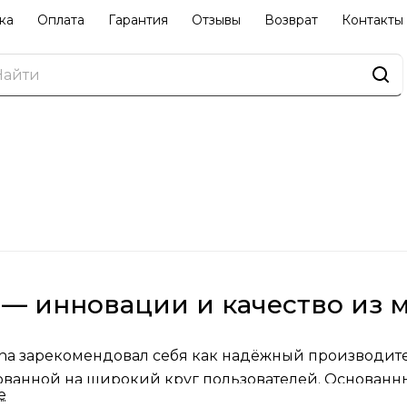
ка
Оплата
Гарантия
Отзывы
Возврат
Контакты
 — инновации и качество из 
ha зарекомендовал себя как надёжный производит
ванной на широкий круг пользователей. Основанный
е
 сбалансированному сочетанию инноваций и досту