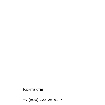
a
ксессуаров, которые подходят для
модели, сочетающие эргономичный дизайн
агает разнообразные решения,
телей.
Контакты
+7 (800) 222-26-92