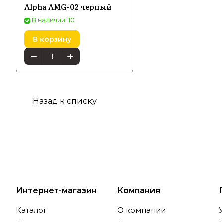
Alpha AMG-02 черный
продукции
В наличии: 10
В корзину
Особе
Попул
Назад к списку
Среди асс
повседнев
и функцио
адаптиров
Интернет-магазин
Компания
Гибкос
Каталог
О компании