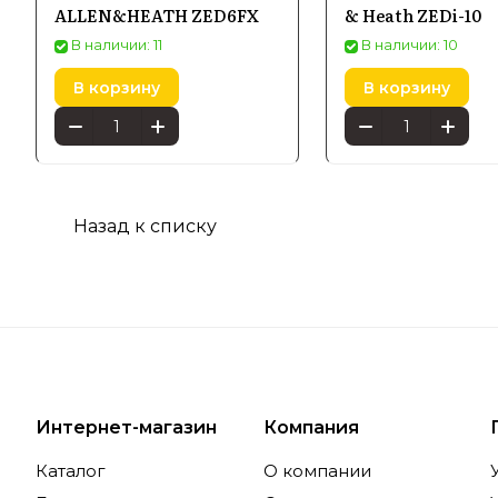
ALLEN&HEATH ZED6FX
& Heath ZEDi-10
в любых у
В наличии: 11
В наличии: 10
В корзину
В корзину
Особе
Попул
Назад к списку
Флагманск
задачи: о
отличаютс
делает их
Интернет-магазин
Компания
Гибкос
Каталог
О компании