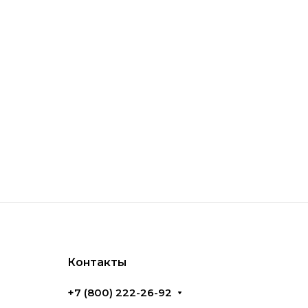
 & Heath
ждая из которых ориентирована на разные
х выступлений и инсталляций. Эти линейки
терфейсом и прочной конструкцией, что
Контакты
+7 (800) 222-26-92