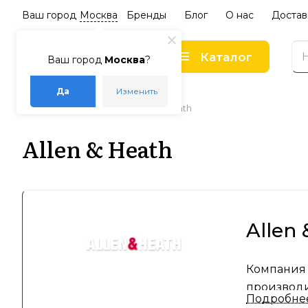
Ваш город
Москва
Бренды
Блог
О нас
Достав
Каталог
Ваш город
Москва
?
Да
Изменить
–
–
Главная
Бренды
Allen & Heath
Allen & Heath
Allen
Компания 
производи
Подробне
мировую и