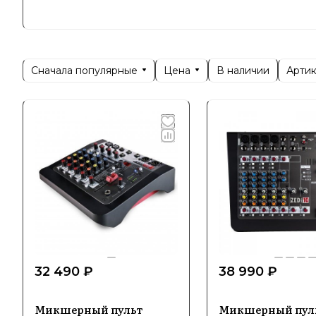
как в студ
Allen & H
решения, 
Сначала популярные
Цена
Арти
В наличии
бренд вос
Специ
В ассорти
цифровые 
инсталляц
сцене, об
32 490 ₽
38 990 ₽
В основе 
интеграци
Микшерный пульт
Микшерный пуль
инновацио