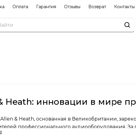
ка
Оплата
Гарантия
Отзывы
Возврат
Контакты
 & Heath: инновации в мире п
Allen & Heath, основанная в Великобритании, заре
телей профессионального аудиооборудования. За 
е
звестность благодаря высокому качеству и надежно