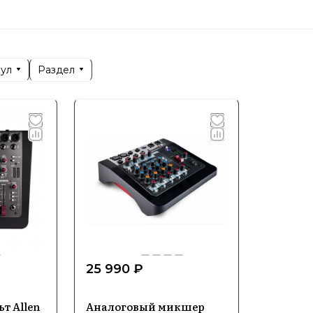
иях, так и на концертных площадках по всему миру.
eath позиционируется как эксперт в области микшер
которые отвечают самым высоким требованиям звук
кул
Раздел
требованным выбором для профессионалов, ценящи
ализация и ключевые напра
менте Allen & Heath представлены микшерные пульт
и аналоговые консоли, а также специализированн
ий. Продукция предназначена для использования 
еспечивая высокое качество звука и удобство управл
25 990 ₽
успеха Allen & Heath лежат передовые технологии 
и, что позволяет создавать гибкие и масштабируе
т Allen
Аналоговый микшер
нные разработки, обеспечивающие надежность и 