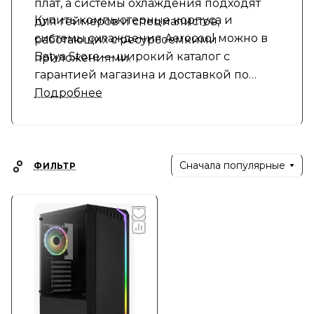
плат, а системы охлаждения подходят
Купить компьютерные корпуса и
для геймеров и специалистов,
системы охлаждения Aerocool можно в
работающих с ресурсоемкими
Batya Store — широкий каталог с
приложениями.
гарантией магазина и доставкой по
России
Подробнее
Сначала популярные
ФИЛЬТР