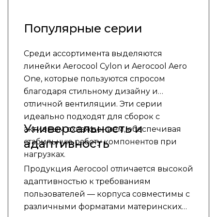
Популярные серии
Среди ассортимента выделяются
линейки Aerocool Cylon и Aerocool Aero
One, которые пользуются спросом
благодаря стильному дизайну и
отличной вентиляции. Эти серии
идеально подходят для сборок с
Универсальность и
активным охлаждением, обеспечивая
адаптивность
стабильную работу компонентов при
нагрузках.
Продукция Aerocool отличается высокой
адаптивностью к требованиям
пользователей — корпуса совместимы с
различными форматами материнских