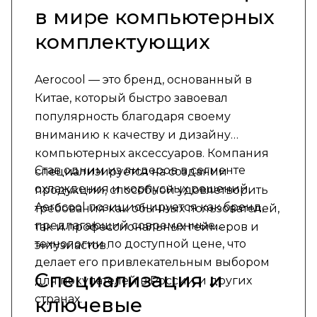
в мире компьютерных
комплектующих
Aerocool — это бренд, основанный в
Китае, который быстро завоевал
популярность благодаря своему
вниманию к качеству и дизайну
компьютерных аксессуаров. Компания
Став одним из лидеров в сегменте
специализируется на создании
охлаждения и корпусных решений,
продукции, способной удовлетворить
Aerocool позиционируется как бренд,
требования как обычных пользователей,
предлагающий современные
так и профессиональных геймеров и
технологии по доступной цене, что
энтузиастов.
делает его привлекательным выбором
Специализация и
для покупателей в России и других
странах.
ключевые