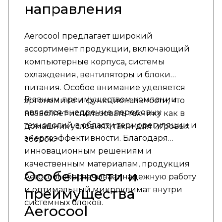
направления
Aerocool предлагает широкий
ассортимент продукции, включающий
компьютерные корпуса, системы
охлаждения, вентиляторы и блоки
питания. Особое внимание уделяется
Главным преимуществом компании
эргономике и функциональности, что
является внедрение передовых
позволяет использовать технику как в
технологий в области терморегуляции и
домашних условиях, так и для игровых
энергоэффективности. Благодаря
сборок.
инновационным решениям и
качественным материалам, продукция
Особенности и
Aerocool обеспечивает надежную работу
и оптимальный микроклимат внутри
преимущества
системных блоков.
Aerocool