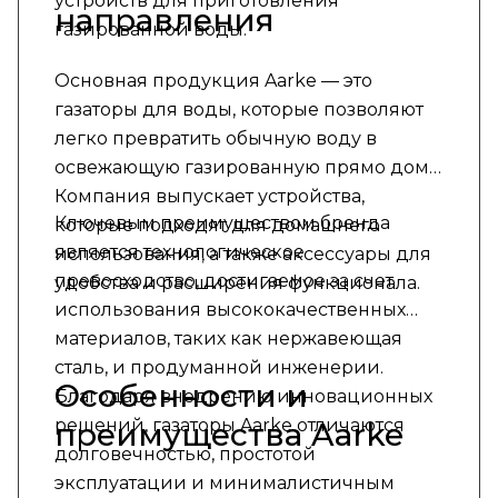
устройств для приготовления
направления
газированной воды.
Основная продукция Aarke — это
газаторы для воды, которые позволяют
легко превратить обычную воду в
освежающую газированную прямо дома.
Компания выпускает устройства,
Ключевым преимуществом бренда
которые подходят для домашнего
является технологическое
использования, а также аксессуары для
превосходство, достигаемое за счет
удобства и расширения функционала.
использования высококачественных
материалов, таких как нержавеющая
сталь, и продуманной инженерии.
Особенности и
Благодаря внедрению инновационных
решений, газаторы Aarke отличаются
преимущества Aarke
долговечностью, простотой
эксплуатации и минималистичным