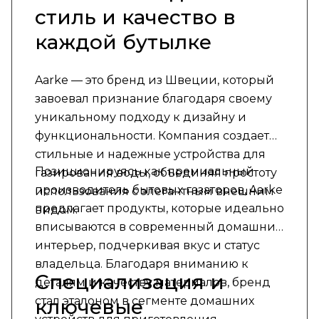
стиль и качество в
каждой бутылке
Aarke — это бренд из Швеции, который
завоевал признание благодаря своему
уникальному подходу к дизайну и
функциональности. Компания создает
стильные и надежные устройства для
Позиционируясь как премиальный
газирования воды, объединяя простоту
производитель бытовых газаторов, Aarke
использования с элегантным внешним
предлагает продукты, которые идеально
видом.
вписываются в современный домашний
интерьер, подчеркивая вкус и статус
владельца. Благодаря вниманию к
Специализация и
деталям и качеству материалов, бренд
стал эталоном в сегменте домашних
ключевые