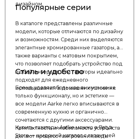
дизайном.
Популярные серии
В каталоге представлены различные
модели, которые отличаются по дизайну
и возможностям. Среди них выделяются
элегантные хромированные газаторы, а
также варианты с матовым покрытием,
что позволяет подобрать устройство под
Стиль и удобство
любой интерьер. Эти газаторы идеально
подходят для ежедневного
Бренд уделяет большое внимание не
использования в домашних условиях.
только функционалу, но и эстетике —
все модели Aarke легко вписываются в
современную кухню и органично
сочетаются с другими аксессуарами.
Купить газаторы Aarke можно в Batya
Компактность и мобильность устройств
Store — широкий каталог с гарантией
делают процесс газирования воды