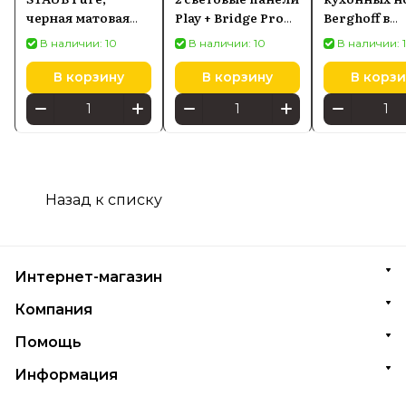
черная матовая
Play + Bridge Pro
Berghoff в
1203023
PHILIPS Hue White
деревянной
В наличии: 10
В наличии: 10
В наличии: 
and Color
подставке,
Ambiance черный
графитовая 
В корзину
В корзину
В корзи
915005733903
Назад к списку
Интернет-магазин
Компания
Помощь
Информация