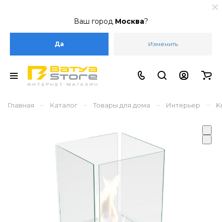
Ваш город
Москва
?
Да
Изменить
–
–
–
–
Главная
Каталог
Товары для дома
Интерьер
K