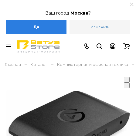
Ваш город
Москва
?
Да
Изменить
–
–
–
Главная
Каталог
Компьютерная и офисная техника