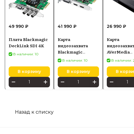
49 990 ₽
41 990 ₽
26 990 ₽
Плата Blackmagic
Карта
Карта
DeckLink SDI 4K
видеозахвата
видеозахва
Blackmagic
AVerMedia
В наличии: 10
Intensity Pro 4K
Technologie
В наличии: 10
В наличии: 
EzRecorder 
В корзину
В корзину
В корзи
Назад к списку