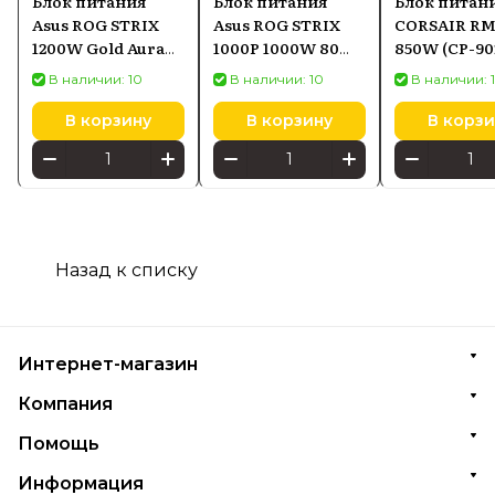
Блок питания
Блок питания
Блок питан
Asus ROG STRIX
Asus ROG STRIX
CORSAIR RM
1200W Gold Aura
1000P 1000W 80
850W (CP-90
Edition черный
Plus Platinum
EU)
В наличии: 10
В наличии: 10
В наличии: 
черный
(90YE00W1B0NA00)
В корзину
В корзину
В корзи
Назад к списку
Интернет-магазин
Компания
Помощь
Информация