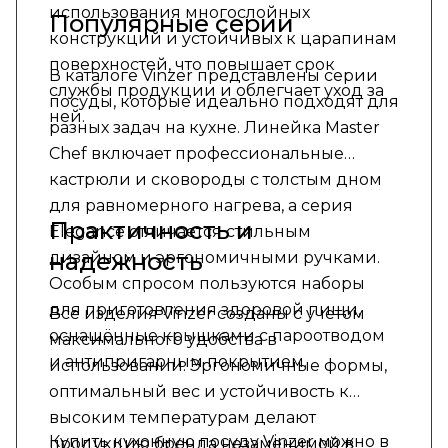
использования многослойных
Популярные серии
конструкций и устойчивых к царапинам
поверхностей, что повышает срок
В каталоге Vinzer представлены серии
службы продукции и облегчает уход за
посуды, которые идеально подходят для
ней.
разных задач на кухне. Линейка Master
Chef включает профессиональные
кастрюли и сковороды с толстым дном
для равномерного нагрева, а серия
Практичность и
Elegance отличается стильным
надежность
дизайном и эргономичными ручками.
Особым спросом пользуются наборы
для приготовления здоровой пищи,
Все изделия Vinzer созданы с учетом
оснащённые крышками с пароотводом
максимального удобства в
и антипригарным покрытием.
использовании. Эргономичные формы,
оптимальный вес и устойчивость к
высоким температурам делают
Купить кухонную посуду Vinzer можно в
продукцию бренда незаменимой в