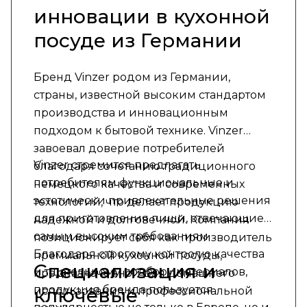
инновации в кухонной
посуде из Германии
Бренд Vinzer родом из Германии,
страны, известной высоким стандартом
производства и инновационным
подходом к бытовой технике. Vinzer
завоевал доверие потребителей
Vinzer стремится предлагать
благодаря сочетанию традиционного
потребителям функциональные и
немецкого качества и современных
эстетически привлекательные решения
технологий, что делает продукцию
для приготовления пищи, отвечающие
надежной и долговечной. Компания
самым высоким требованиям.
позиционирует себя как производитель
Благодаря строгому контролю качества
премиальной кухонной посуды,
Специализация и
и тщательному подбору материалов,
предназначенной для домашнего
продукция бренда пользуется
ключевые
использования и профессиональной