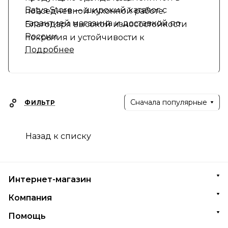
Batya Store — широкий каталог с
повседневной кухонной работе.
гарантией магазина и доставкой по
Благодаря высокой износостойкости
России
покрытия и устойчивости к
Подробнее
механическим повреждениям, посуда
Vinzer сохраняет презентабельный вид
даже при интенсивной эксплуатации.
Сначала популярные
ФИЛЬТР
Назад к списку
Интернет-магазин
Компания
Помощь