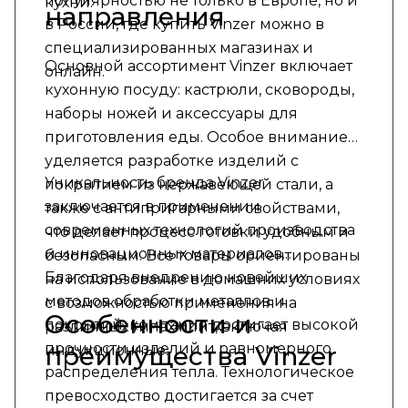
популярностью не только в Европе, но и
кухни.
направления
в России, где купить Vinzer можно в
специализированных магазинах и
Основной ассортимент Vinzer включает
онлайн.
кухонную посуду: кастрюли, сковороды,
наборы ножей и аксессуары для
приготовления еды. Особое внимание
уделяется разработке изделий с
Уникальность бренда Vinzer
покрытием из нержавеющей стали, а
заключается в применении
также с антипригарными свойствами,
современных технологий производства
что делает процесс готовки удобным и
и инновационных материалов.
безопасным. Все товары ориентированы
Благодаря внедрению новейших
на использование в домашних условиях
методов обработки металлов и
с возможностью применения на
Особенности и
покрытий, компания достигает высокой
различных типах плит, включая
прочности изделий и равномерного
преимущества Vinzer
индукционные.
распределения тепла. Технологическое
превосходство достигается за счет