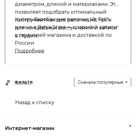
диаметром, длиной и материалами. Это
позволяет подобрать оптимальный
Купить барабанные палочки Vic Firth
инструмент как для репетиций, так и
можно в Batya Store — широкий каталог
для концертных выступлений и записи
с гарантией магазина и доставкой по
в студии.
России
Подробнее
Сначала популярные
ФИЛЬТР
Назад к списку
Интернет-магазин