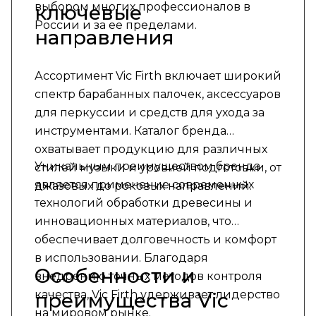
выбором многих профессионалов в
ключевые
России и за ее пределами.
направления
Ассортимент Vic Firth включает широкий
спектр барабанных палочек, аксессуаров
для перкуссии и средств для ухода за
инструментами. Каталог бренда
охватывает продукцию для различных
Уникальным преимуществом бренда
стилей музыки и уровней подготовки, от
является применение современных
джазовых до роковых направлений.
технологий обработки древесины и
инновационных материалов, что
обеспечивает долговечность и комфорт
в использовании. Благодаря
Особенности и
внедрению точных методов контроля
качества, Vic Firth удерживает лидерство
преимущества Vic
на мировом рынке.