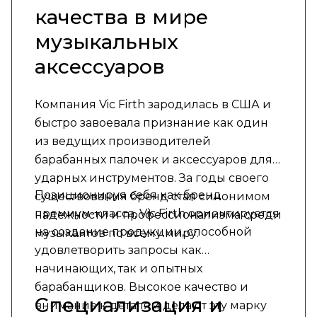
качества в мире
музыкальных
аксессуаров
Компания Vic Firth зародилась в США и
быстро завоевала признание как один
из ведущих производителей
барабанных палочек и аксессуаров для
ударных инструментов. За годы своего
Позиционируя себя как бренд
существования бренд стал синонимом
премиум-класса, Vic Firth ориентируется
надежности и профессионализма среди
на создание продукции, способной
музыкантов по всему миру.
удовлетворить запросы как
начинающих, так и опытных
барабанщиков. Высокое качество и
Специализация и
внимание к деталям делают эту марку