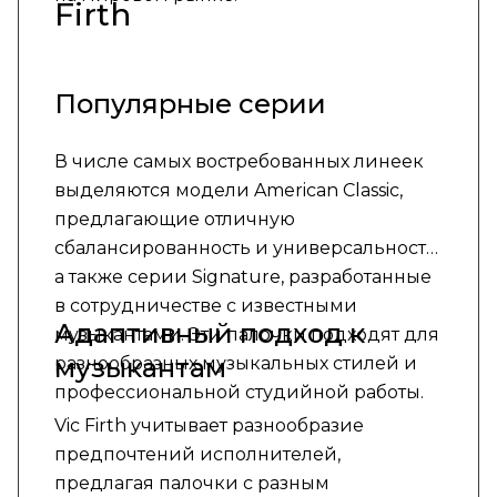
Firth
Популярные серии
В числе самых востребованных линеек
выделяются модели American Classic,
предлагающие отличную
сбалансированность и универсальность,
а также серии Signature, разработанные
в сотрудничестве с известными
Адаптивный подход к
музыкантами. Эти палочки подходят для
музыкантам
разнообразных музыкальных стилей и
профессиональной студийной работы.
Vic Firth учитывает разнообразие
предпочтений исполнителей,
предлагая палочки с разным