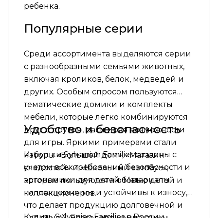
ребенка.
Популярные серии
Среди ассортимента выделяются серии
с разнообразными семьями животных,
включая кроликов, белок, медведей и
других. Особым спросом пользуются
тематические домики и комплекты
мебели, которые легко комбинируются
Удобство и безопасность
друг с другом, расширяя возможности
для игры. Яркими примерами стали
Игрушки Sylvanian Families созданы с
наборы «Большой дом», «Магазин
учетом всех требований безопасности и
сладостей» и «Школьный автобус»,
эргономики для детей. Материалы
которые пользуются любовью детей и
гипоаллергенны и устойчивы к износу,
коллекционеров.
что делает продукцию долговечной и
Купить Sylvanian Families в России
надежной. Благодаря компактным