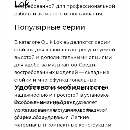
Lok
востребованной для профессиональной
работы и активного использования.
Популярные серии
В каталоге Quik Lok выделяются серии
стойкок для клавишных с регулируемой
высотой и дополнительными опциями
для удобства музыкантов. Среди
востребованных моделей — складные
стойки и многофункциональные
Удобство и мобильность
подставки, которые отличаются своей
надежностью и простотой в установке.
Особое внимание бренд уделяет
Эти решения подходят для
удобству транспортировки и быстрой
использования в студиях, домашних
сборке оборудования. Легкие
условиях и на сцене.
материалы и компактные конструкции