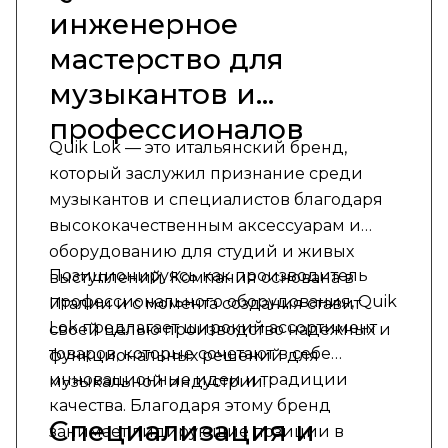
инженерное
мастерство для
музыкантов и
профессионалов
Quik Lok — это итальянский бренд,
который заслужил признание среди
музыкантов и специалистов благодаря
высококачественным аксессуарам и
оборудованию для студий и живых
Позиционируясь как производитель
выступлений. Компания основана в
профессионального оборудования, Quik
Италии и с момента создания ставит
Lok предлагает широкий ассортимент
своей целью производство надежных и
товаров, которые сочетают в себе
функциональных решений для
инновационные идеи и традиции
музыкальной индустрии.
качества. Благодаря этому бренд
Специализация и
занимает лидирующие позиции в