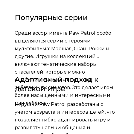
Популярные серии
Среди ассортимента Paw Patrol особо
выделяются серии с героями
мультфильма: Маршал, Скай, Рокки и
другие. Игрушки из коллекций
включают тематические наборы
спасателей, которые можно
Адаптивный подход к
комбинировать для создания
детской игре
собственных сюжетов. Это делает игры
более насыщенными и интересными
для ребёнка.
Игрушки Paw Patrol разработаны с
учётом возраста и интересов детей, что
позволяет гибко адаптировать игру и
развивать навыки общения и