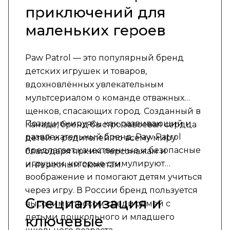
приключений для
маленьких героев
Paw Patrol — это популярный бренд
детских игрушек и товаров,
вдохновлённых увлекательным
мультсериалом о команде отважных
щенков, спасающих город. Созданный в
Позиционируясь как развивающий и
Канаде, бренд быстро завоевал сердца
развлекательный бренд, Paw Patrol
детей и родителей по всему миру
предлагает качественные и безопасные
благодаря ярким персонажам и
игрушки, которые стимулируют
интересным сюжетам.
воображение и помогают детям учиться
через игру. В России бренд пользуется
Специализация и
высоким спросом среди семей с
детьми дошкольного и младшего
ключевые