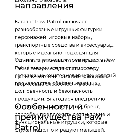
школьного возраста.
направления
Каталог Paw Patrol включает
разнообразные игрушки: фигурки
персонажей, игровые наборы,
транспортные средства и аксессуары,
которые идеально подходят для
Одним из ключевых преимуществ Paw
активного домашнего использования.
Patrol является использование
Такие товары создают атмосферу
современных материалов и технологий
приключений и помогают развивать
производства, обеспечивающих
творческие способности ребёнка.
долговечность и безопасность
продукции. Благодаря внедрению
Особенности и
инновационных решений, бренд
способен предложить детям яркие и
преимущества Paw
функциональные игрушки, которые
Patrol
служат надолго и радуют малышей.