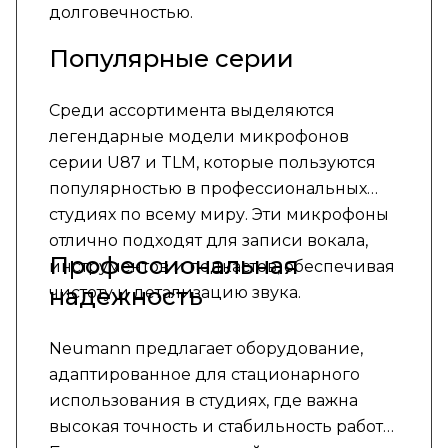
долговечностью.
Популярные серии
Среди ассортимента выделяются
легендарные модели микрофонов
серии U87 и TLM, которые пользуются
популярностью в профессиональных
студиях по всему миру. Эти микрофоны
отлично подходят для записи вокала,
Профессиональная
инструментов и подкастов, обеспечивая
надежность
чистоту и детализацию звука.
Neumann предлагает оборудование,
адаптированное для стационарного
использования в студиях, где важна
высокая точность и стабильность работы.