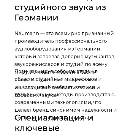
студийного звука из
Германии
Neumann — это всемирно признанный
производитель профессионального
аудиооборудования из Германии,
который завоевал доверие музыкантов,
звукорежиссеров и студий по всему
Позиционируя себя как эталон в
миру. Компания известна своим
области студийных микрофонов и
непревзойденным качеством и
аксессуаров, Neumann сочетает
инновациями в области записи и
традиционные методы производства с
обработки звука.
современными технологиями, что
делает бренд синонимом надежности и
Специализация и
высочайшего уровня звучания.
ключевые