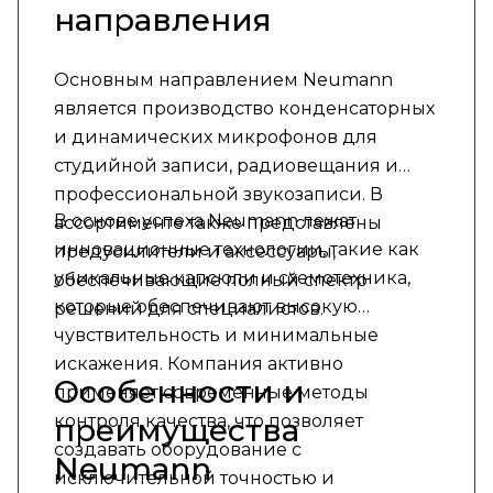
направления
Основным направлением Neumann
является производство конденсаторных
и динамических микрофонов для
студийной записи, радиовещания и
профессиональной звукозаписи. В
В основе успеха Neumann лежат
ассортименте также представлены
инновационные технологии, такие как
предусилители и аксессуары,
уникальные капсюли и схемотехника,
обеспечивающие полный спектр
которые обеспечивают высокую
решений для специалистов.
чувствительность и минимальные
искажения. Компания активно
Особенности и
применяет современные методы
контроля качества, что позволяет
преимущества
создавать оборудование с
Neumann
исключительной точностью и