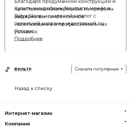
Благодаря продуманной конструкции и
Купить микрофоны Neumann можно в
качественным материалам, микрофоны
Batya Store — широкий каталог с
выдерживают интенсивное
гарантией магазина и доставкой по
использование в профессиональных
России
условиях.
Подробнее
Сначала популярные
ФИЛЬТР
Назад к списку
Интернет-магазин
Компания