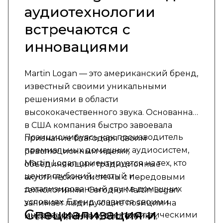
аудиотехнологии
встречаются с
инновациями
Martin Logan — это американский бренд,
известный своими уникальными
решениями в области
высококачественного звука. Основанная
в США компания быстро завоевала
Позиционируясь как производитель
признание благодаря своим
премиальных домашних аудиосистем,
революционным идеям,
Martin Logan ориентируется на тех, кто
объединяющим традиционные
ценит глубокий, чистый и
акустические системы с передовыми
детализированный звук в домашних
технологиями. Сегодня Martin Logan
условиях. Бренд славится своими
занимает лидирующие позиции на
Специализация и
инновационными электростатическими
мировом рынке аудиотехники,