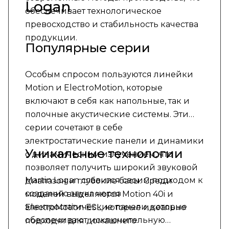
Logan
обеспечивает технологическое
превосходство и стабильность качества
продукции.
Популярные серии
Особым спросом пользуются линейки
Motion и ElectroMotion, которые
включают в себя как напольные, так и
полочные акустические системы. Эти
серии сочетают в себе
электростатические панели и динамики
Уникальные технологии
с динамическим излучением, что
позволяет получить широкий звуковой
Martin Logan славится своим подходом к
диапазон и глубокие басы. Среди
созданию звука через
моделей выделяются Motion 40i и
электростатические панели, которые
ElectroMotion ESL, которые идеально
обеспечивают исключительную
подходят для домашнего