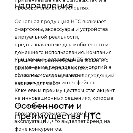
применяемые как в бытовых, так и в
направления
профессиональных условиях.
Основная продукция HTC включает
смартфоны, аксессуары и устройства
виртуальной реальности,
предназначенные для мобильного и
домашнего использования. Компания
Уникальным аспектом HTC является
предлагает разнообразные модели с
применение передовых технологий в
разной функциональностью, что
области дисплеев, камер и
позволяет каждому найти подходящий
пользовательских интерфейсов.
вариант для себя.
Ключевым преимуществом стал акцент
на инновационных решениях, которые
Особенности и
обеспечивают высокую
производительность и комфорт в
преимущества HTC
эксплуатации, что выделяет бренд на
фоне конкурентов.