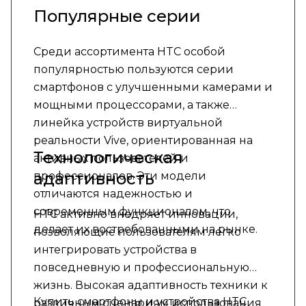
Популярные серии
Среди ассортимента HTC особой
популярностью пользуются серии
смартфонов с улучшенными камерами и
мощными процессорами, а также
линейка устройств виртуальной
реальности Vive, ориентированная на
Технологическая
активных пользователей и
адаптивность
профессионалов. Эти модели
отличаются надежностью и
современным функционалом, что
HTC активно внедряет инновации,
делает их востребованными на рынке.
позволяющие пользователям легко
интегрировать устройства в
повседневную и профессиональную
жизнь. Высокая адаптивность техники к
Купить смартфоны и устройства HTC
различным сценариям использования