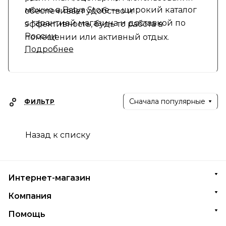
можно в Batya Store — широкий каталог
обеспечивает удобство и
с гарантией магазина и доставкой по
эффективность, будь то работа в
России
помещении или активный отдых.
Подробнее
Сначала популярные
ФИЛЬТР
Назад к списку
Интернет-магазин
Компания
Помощь