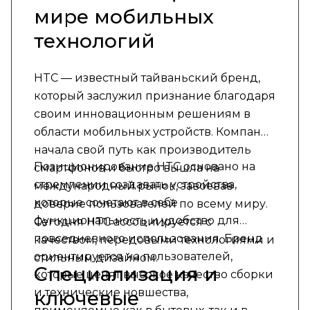
мире мобильных
технологий
HTC — известный тайваньский бренд,
который заслужил признание благодаря
своим инновационным решениям в
области мобильных устройств. Компания
начала свой путь как производитель
Позиционирование HTC основано на
смартфонов и быстро вышла на
стремлении создавать устройства,
международный рынок, завоевав
которые сочетают в себе
доверие пользователей по всему миру.
функциональность и удобство для
Сегодня HTC ассоциируется с
повседневного использования. Бренд
качеством, передовыми технологиями и
ориентируется на пользователей,
стильным дизайном.
Специализация и
которые ценят высокое качество сборки
и технические новшества,
ключевые