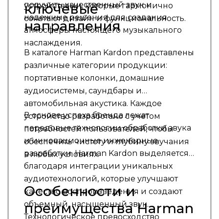
получить качественный звук и
ключевые
устройствами, которые гармонично
надежные решения для создания
сочетают дизайн и функциональность.
направления
атмосферы настоящего музыкального
наслаждения.
В каталоге Harman Kardon представлены
различные категории продукции:
портативные колонки, домашние
аудиосистемы, саундбары и
автомобильная акустика. Каждое
В основе успеха бренда лежат
устройство разработано с учетом
передовые технологии обработки звука
потребностей пользователей, чтобы
и инновационные инженерные
обеспечить чистоту и глубину звучания
разработки. Harman Kardon выделяется
в любых условиях.
благодаря интеграции уникальных
аудиотехнологий, которые улучшают
Особенности и
качество воспроизведения и создают
объемный, насыщенный звук.
преимущества Harman
Технологическое превосходство