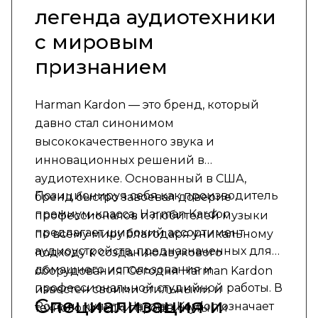
легенда аудиотехники
с мировым
признанием
Harman Kardon — это бренд, который
давно стал синонимом
высококачественного звука и
инновационных решений в
аудиотехнике. Основанный в США,
Позиционируя себя как производитель
бренд быстро завоевал доверие
премиум-класса, Harman Kardon
профессионалов и любителей музыки
предлагает широкий ассортимент
по всему миру благодаря уникальному
аудиоустройств, предназначенных для
подходу к созданию звукового
домашнего использования и
оборудования. Сегодня Harman Kardon
профессиональной студийной работы. В
известен своими стильными и
Специализация и
России купить Harman Kardon означает
технологически продвинутыми