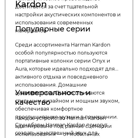
Kardon
достигается за счет тщательной
настройки акустических компонентов и
использования современных
Популярные серии
материалов.
Среди ассортимента Harman Kardon
особой популярностью пользуются
портативные колонки серии Onyx и
Aura, которые идеально подходят для
активного отдыха и повседневного
использования. Домашние
Универсальность и
аудиосистемы Citation отличаются
качество
стильным дизайном и мощным звуком,
обеспечивая комфортное
прослушивание музыки в помещении.
Каждое устройство Harman Kardon
Саундбары Harman Kardon помогут
адаптировано под разные сценарии
создать качественный звук для
использования — от мобильных